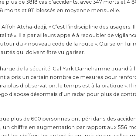
he plus de 3818 cas d’accidents, avec 347 morts et 4 8
58 morts et 811 blessés en moyenne mensuelle.
Affoh Atcha-dedji, « C’est l’indiscipline des usagers. I
ité ». Il a par ailleurs appelé à redoubler de vigilanc
autour du « nouveau code de la route ». Qui selon lui
utés qui doivent être vulgariser.
charge de la sécurité, Gal Yark Damehamne quand à lu
t a pris un certain nombre de mesures pour renforc
aura plus d’observation, le temps est à la pratique ». Il
o dispose désormais d’un radar pour plus de contr
r que plus de 600 personnes ont péri dans des acciden
o, un chiffre en augmentation par rapport aux 556 
ant les chiffres, les autorités ont pris de nouvelles