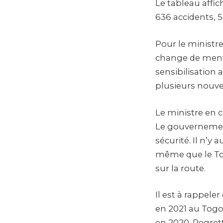
Le tableau affic
636 accidents, 
Pour le ministre 
change de mental
sensibilisation 
plusieurs nouvea
Le ministre en 
Le gouvernemen
sécurité. Il n’y 
même que le Tog
sur la route.
Il est à rappele
en 2021 au Tog
en 2020. Regrett