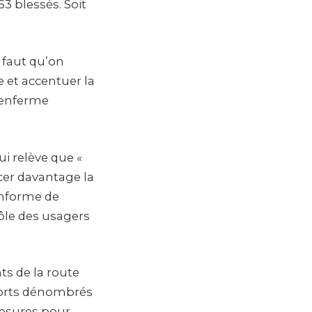
63 blessés. Soit
l faut qu’on
e et accentuer la
 renferme
i relève que «
er davantage la
 informe de
ôle des usagers
ts de la route
morts dénombrés
 mesures pour