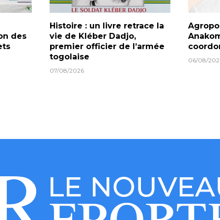
Histoire : un livre retrace la
Agropol
on des
vie de Kléber Dadjo,
Anakom
ets
premier officier de l’armée
coordo
togolaise
06/08/202
07/08/2026