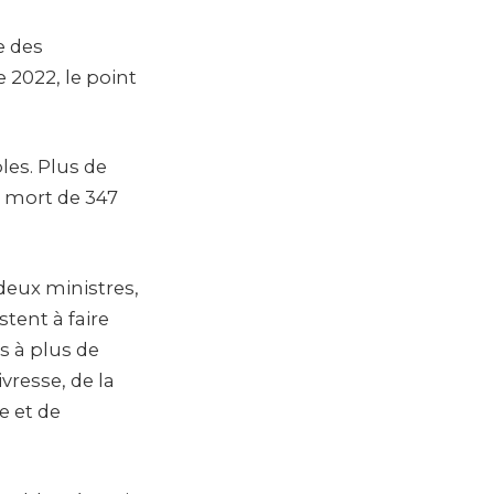
e des
 2022, le point
les. Plus de
a mort de 347
 deux ministres,
tent à faire
rs à plus de
vresse, de la
e et de