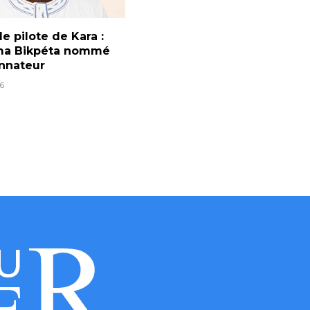
e pilote de Kara :
a Bikpéta nommé
nnateur
6