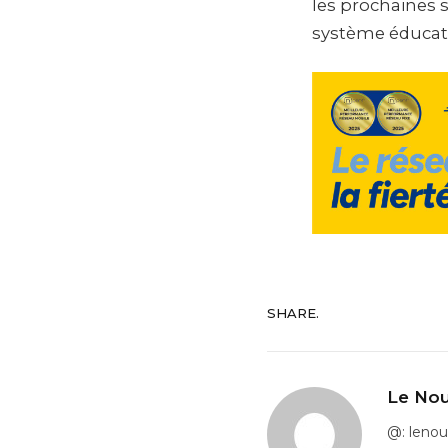
les prochaines 
système éducati
SHARE.
Le Nou
@: leno