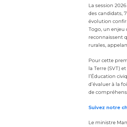
La session 2026 
des candidats, 70
évolution confir
Togo, un enjeu c
reconnaissent q
rurales, appelan
Pour cette prem
la Terre (SVT) e
l’Éducation civ
d’évaluer à la f
de compréhensio
Suivez notre c
Le ministre Mama