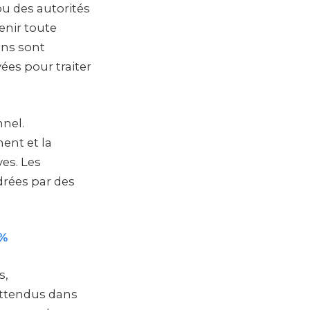
u des autorités
enir toute
ons sont
ées pour traiter
nnel.
ent et la
es. Les
drées par des
 %
s,
 attendus dans