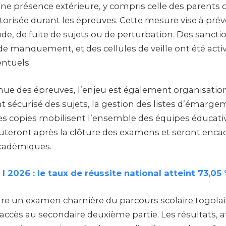
e présence extérieure, y compris celle des parents o
utorisée durant les épreuves. Cette mesure vise à prév
ude, de fuite de sujets ou de perturbation. Des sancti
e manquement, et des cellules de veille ont été activ
entuels.
enue des épreuves, l’enjeu est également organisatio
sécurisé des sujets, la gestion des listes d’émargem
des copies mobilisent l’ensemble des équipes éducativ
uteront après la clôture des examens et seront enca
cadémiques.
I 2026 : le taux de réussite national atteint 73,05
 un examen charnière du parcours scolaire togolai
’accès au secondaire deuxième partie. Les résultats,