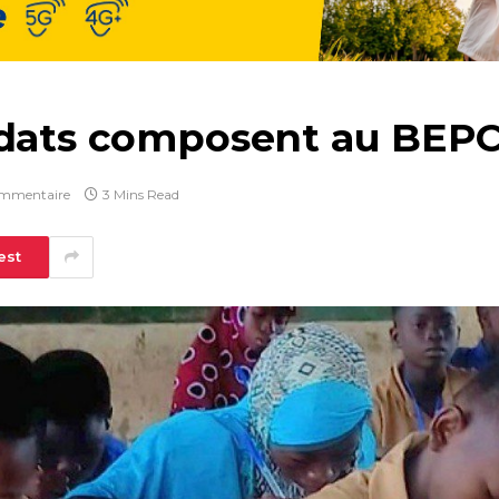
idats composent au BEP
mmentaire
3 Mins Read
est