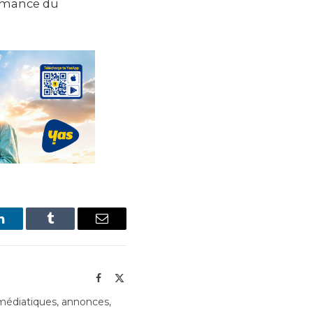
ormance du
LinkedIn
Tumblr
Email
Facebook
X
(Twitter)
édiatiques, annonces,