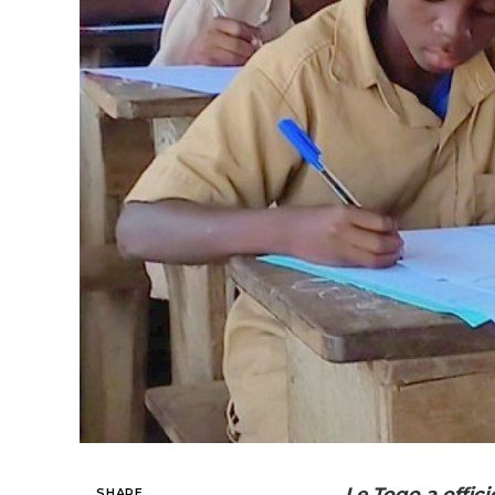
Le Togo a offici
SHARE