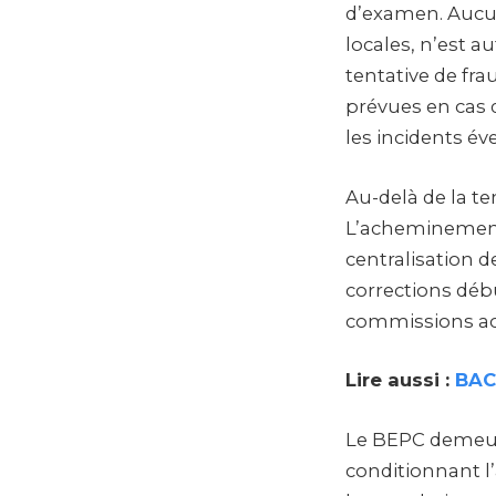
d’examen. Aucun
locales, n’est a
tentative de fra
prévues en cas d
les incidents év
Au-delà de la t
L’acheminement 
centralisation 
corrections déb
commissions a
Lire aussi :
BAC 
Le BEPC demeure
conditionnant l