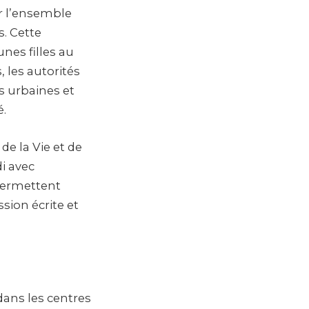
ur l’ensemble
s. Cette
nes filles au
 les autorités
s urbaines et
é.
e la Vie et de
di avec
 permettent
ssion écrite et
dans les centres