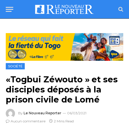
SOCIÉTÉ
«Togbui Zéwouto » et ses
disciples déposés à la
prison civile de Lomé
By
Le Nouveau Reporter
06/03/2021
Aucun commentaire
2 Mins Read