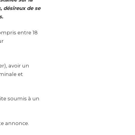
, désireux de se
s.
ompris entre 18
ur
er), avoir un
minale et
uite soumis à un
tte annonce.