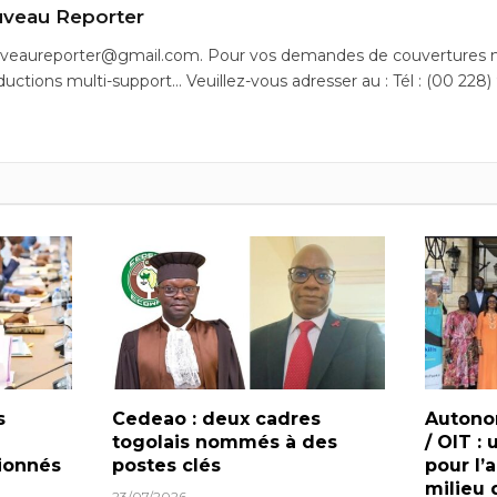
veau Reporter
uveaureporter@gmail.com. Pour vos demandes de couvertures m
ductions multi-support… Veuillez-vous adresser au : Tél : (00 228)
s
Cedeao : deux cadres
Autono
togolais nommés à des
/ OIT :
tionnés
postes clés
pour l’
milieu 
23/07/2026