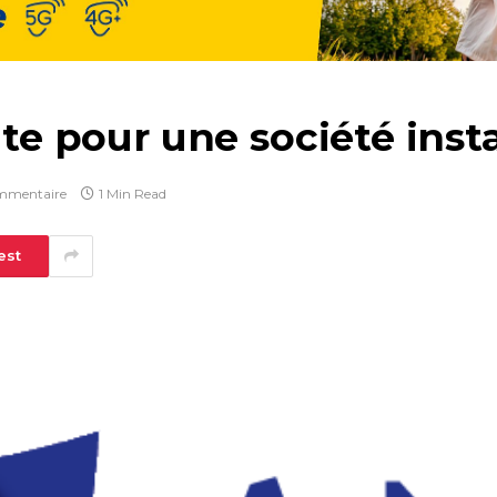
ute pour une société insta
mmentaire
1 Min Read
est