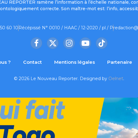
UVEAU REPORTER ramène l’information à l’échelle nationale, co
ontologiquement correcte. Son maître-mot est: l’info, accessib
 50 60 10
Récépissé N° 0010 / HAAC / 12-2020 / pl / P
redaction@
Facebook
X
Instagram
YouTube
TikTok
(Twitter)
us ?
Contact
Mentions légales
Partenaire
© 2026 Le Nouveau Reporter. Designed by
Oelnet
.