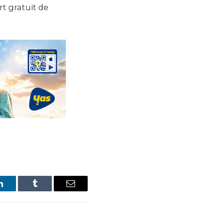
t gratuit de
LinkedIn
Tumblr
Email