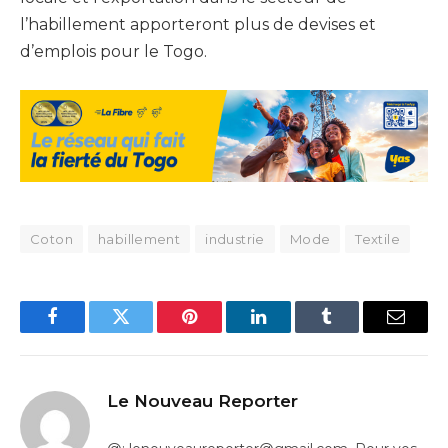
l’habillement apporteront plus de devises et
d’emplois pour le Togo.
Coton
habillement
industrie
Mode
Textile
Facebook
Twitter
Pinterest
LinkedIn
Tumblr
Email
Le Nouveau Reporter