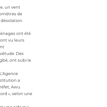
ne, un vent
ilomètres de
 désolation.
 ménages ont été
 ont vu leurs
ont
uiétude. Des
gbé, ont subi le
. L’Agence
stitution a
préfet, Awu
bord », selon une
nt une aide qui