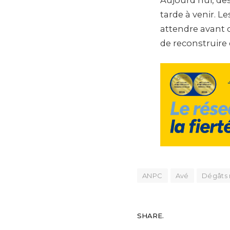
tarde à venir. L
attendre avant 
de reconstruire 
ANPC
Avé
Dégâts 
SHARE.