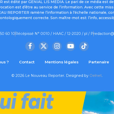
est édité par GENIAL LIS MEDIA. Le pari de ce média est de 
a vocation est d’être au service de l’information. Avec cett
UVEAU REPORTER ramène l’information à l’échelle nationale, co
ontologiquement correcte. Son maître-mot est: l’info, accessib
 50 60 10
Récépissé N° 0010 / HAAC / 12-2020 / pl / P
redaction@
Facebook
X
Instagram
YouTube
TikTok
(Twitter)
us ?
Contact
Mentions légales
Partenaire
© 2026 Le Nouveau Reporter. Designed by
Oelnet
.