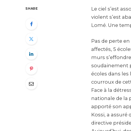
Le ciel s’est as
SHARE
violent s’est ab
Lomé. Une tempê
Pas de perte en 
affectés, 5 écol
murs s’effondrer
soudainement pr
écoles dans les 
courroux de cet
Face à la détres
nationale de la 
apporté son appu
Kossi, a assuré 
directive préside
Aujourd’hui, des