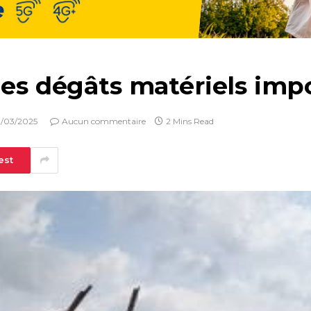
des dégâts matériels imp
/03/2025
Aucun commentaire
2 Mins Read
est