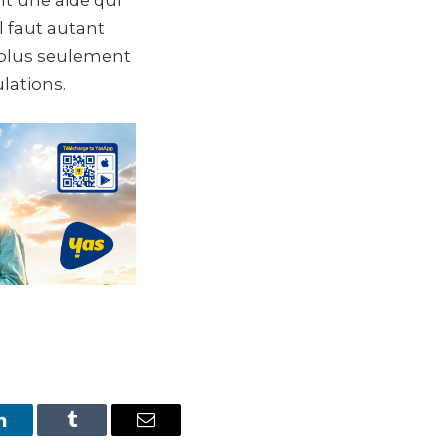
l faut autant
t plus seulement
lations.
LinkedIn
Tumblr
Email