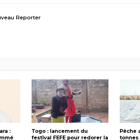
veau Reporter
ra :
Togo : lancement du
Pêche a
nommé
festival FEFE pour redorer la
tonnes