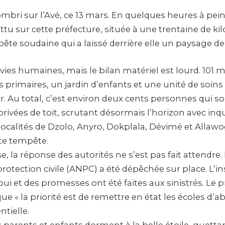
sombri sur l’Avé, ce 13 mars. En quelques heures à pei
attu sur cette préfecture, située à une trentaine de k
te soudaine qui a laissé derrière elle un paysage de
vies humaines, mais le bilan matériel est lourd. 101
es primaires, un jardin d’enfants et une unité de soins
. Au total, c’est environ deux cents personnes qui s
ivées de toit, scrutant désormais l’horizon avec inq
localités de Dzolo, Anyro, Dokplala, Dévimé et Allawo
te tempête.
se, la réponse des autorités ne s’est pas fait attendre
protection civile (ANPC) a été dépêchée sur place. L’in
i et des promesses ont été faites aux sinistrés. Le 
que « la priorité est de remettre en état les écoles d’a
ntielle.
 parents et enfants dorment à la belle étoile, guetta