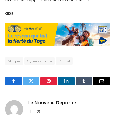
dpa
Afrique
Cybersécurité
Digital
Facebook
Twitter
Pinterest
LinkedIn
Tumblr
Email
Le Nouveau Reporter
Facebook
X