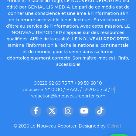
Fondé et installé au Togo, LE NOUVEAU REPORTER est
édité par GENIAL LIS MEDIA. Le pari de ce média est de
donner une conscience et une âme à l’information afin
de la rendre accessible à nos lecteurs. Sa vocation est
d’être au service de l’information. Avec cette mission, LE
NOUVEAU REPORTER s’appuie sur des ressources
qualifiées. Affilié de la qualité, LE NOUVEAU REPORTER
ramène l’information à l’échelle nationale, continentale
et du monde, pour la servir dans sa forme
déontologiquement correcte. Son maître-mot est: l’info,
accessible!
00228 92 60 75 77 / 99 50 60 10
Récépissé N° 0010 / HAAC / 12-2020 / pl / P
redaction@lenouveaureporter.com
Facebook
X
Instagram
YouTube
TikTok
(Twitter)
© 2026 Le Nouveau Reporter. Designed by
Oelnet
.