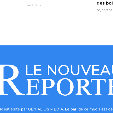
des boi
07/08/2026
05/08/202
est édité par GENIAL LIS MEDIA. Le pari de ce média est de 