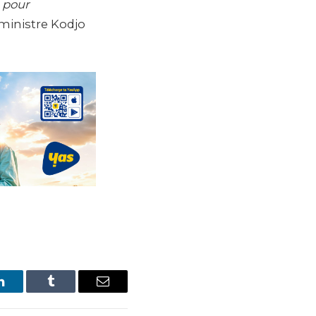
é pour
 ministre Kodjo
LinkedIn
Tumblr
Email