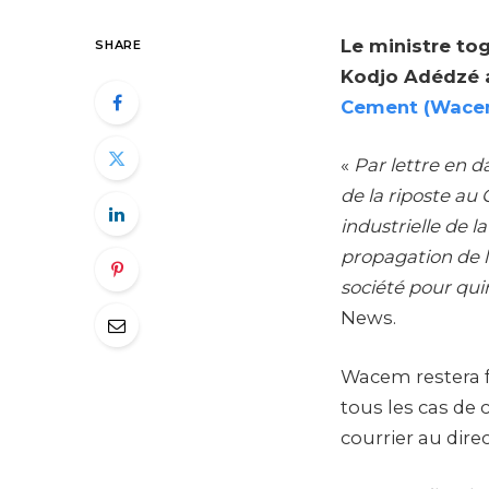
Le ministre to
SHARE
Kodjo Adédzé a
Cement (Wace
«
Par lettre en d
de la riposte au
industrielle de l
propagation de 
société pour qui
News.
Wacem restera fe
tous les cas de 
courrier au dir