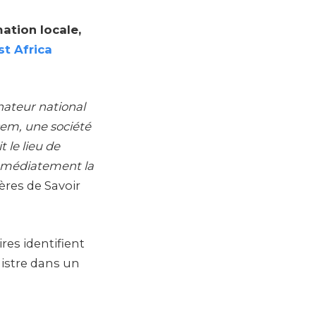
ation locale,
t Africa
nnateur national
cem, une société
 le lieu de
immédiatement la
ères de Savoir
res identifient
nistre dans un