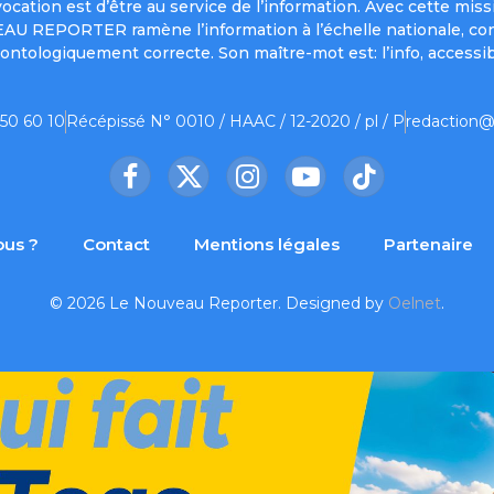
a vocation est d’être au service de l’information. Avec cett
UVEAU REPORTER ramène l’information à l’échelle nationale, co
ontologiquement correcte. Son maître-mot est: l’info, accessib
 50 60 10
Récépissé N° 0010 / HAAC / 12-2020 / pl / P
redaction@
Facebook
X
Instagram
YouTube
TikTok
(Twitter)
us ?
Contact
Mentions légales
Partenaire
© 2026 Le Nouveau Reporter. Designed by
Oelnet
.