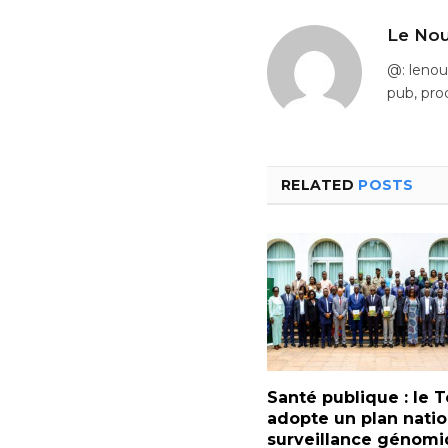
Le Nou
@: leno
pub, pro
RELATED
POSTS
Santé publique : le 
adopte un plan natio
surveillance génom