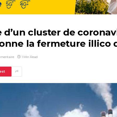
e d’un cluster de corona
nne la fermeture illico d
mentaire
1 Min Read
est