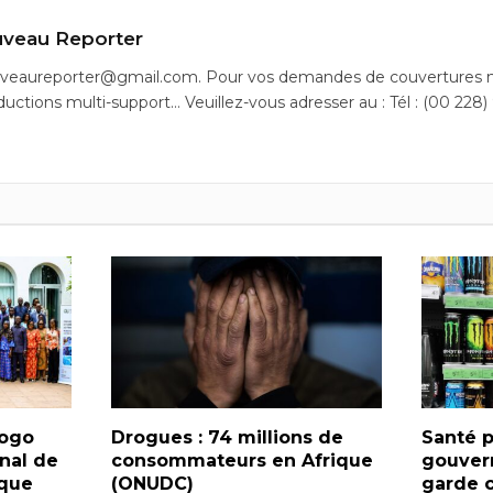
veau Reporter
uveaureporter@gmail.com. Pour vos demandes de couvertures m
ductions multi-support… Veuillez-vous adresser au : Tél : (00 228)
Togo
Drogues : 74 millions de
Santé p
nal de
consommateurs en Afrique
gouver
ique
(ONUDC)
garde c