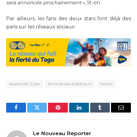
sera annoncée prochainement
», lit-on.
Par ailleurs, les fans des deux stars font déjà des
paris sur les réseaux sociaux.
Asamoah Gyan
Emmanuel Adebayor
Tennis
Facebook
Twitter
Pinterest
LinkedIn
Tumblr
Email
Le Nouveau Reporter