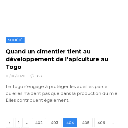
SOCIÉTÉ
Quand un cimentier tient au
développement de l’apiculture au
Togo
01/06/2020
688
Le Togo s’engage à protéger les abeilles parce
qu’elles n’aident pas que dans la production du miel.
Elles contribuent également…
Previous
…
…
1
402
403
404
405
406