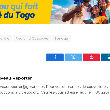
 grêle
Région d’Oussouye
Sénégal
Facebook
Twitter
Pinterest
veau Reporter
uveaureporter@gmail.com. Pour vos demandes de couvertures m
ductions multi-support… Veuillez-vous adresser au : Tél : (00 228)