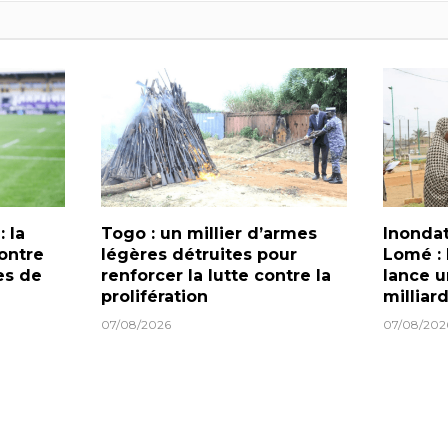
: la
Togo : un millier d’armes
Inondat
ontre
légères détruites pour
Lomé :
les de
renforcer la lutte contre la
lance u
prolifération
milliar
07/08/2026
07/08/202