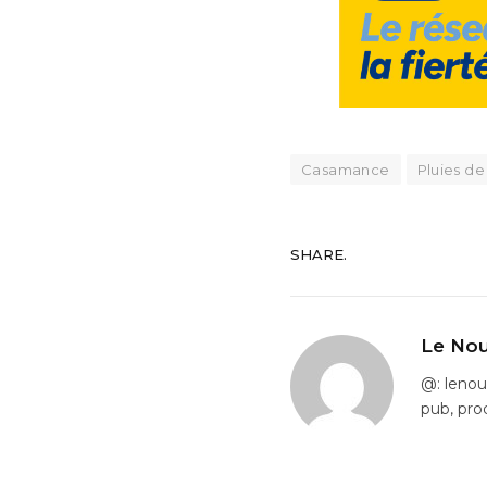
Casamance
Pluies de
SHARE.
Le Nou
@: leno
pub, pro