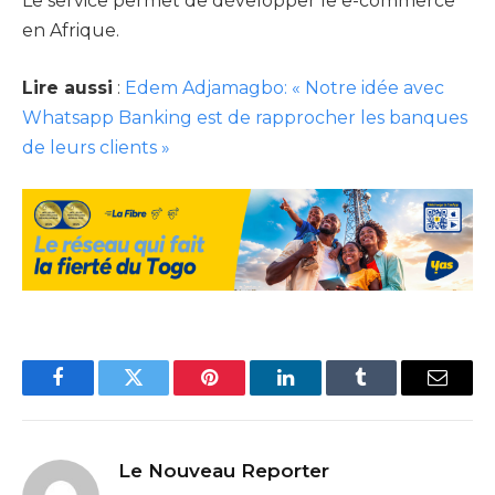
Le service permet de développer le e-commerce
en Afrique.
Lire aussi
:
Edem Adjamagbo: « Notre idée avec
Whatsapp Banking est de rapprocher les banques
de leurs clients »
Facebook
Twitter
Pinterest
LinkedIn
Tumblr
Email
Le Nouveau Reporter