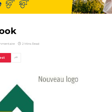
look
mmentaire
2 Mins Read
est