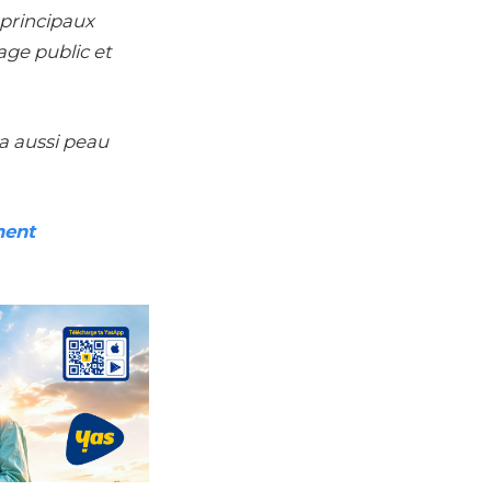
s principaux
age public et
ra aussi peau
ment