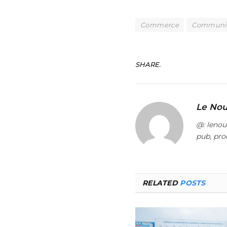
Commerce
Communic
SHARE.
Le Nou
@: leno
pub, pro
RELATED
POSTS