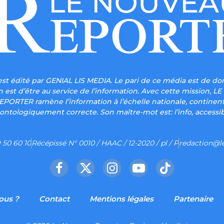
t édité par GENIAL LIS MEDIA. Le pari de ce média est de don
ion est d’être au service de l’information. Avec cette mission
 REPORTER ramène l’information à l’échelle nationale, continen
ontologiquement correcte. Son maître-mot est: l’info, accessib
 50 60 10
Récépissé N° 0010 / HAAC / 12-2020 / pl / P
redaction@l
Facebook
X
Instagram
YouTube
TikTok
(Twitter)
ous ?
Contact
Mentions légales
Partenaire