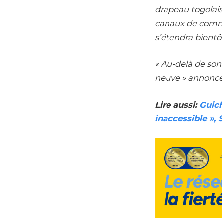
drapeau togolais,
canaux de commun
s’étendra bientôt
« Au-delà de son 
neuve » annonce
Lire aussi:
Guich
inaccessible »