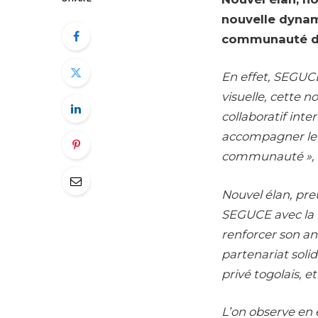
nouvelle dynam
communauté du
En effet, SEGUCE
visuelle, cette 
collaboratif inte
accompagner le r
communauté », i
Nouvel élan, pre
SEGUCE avec la 
renforcer son a
partenariat solid
privé togolais, e
L’on observe en 