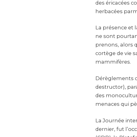
des éricacées co
herbacées parmi 
La présence et l
ne sont pourtan
prenons, alors q
cortège de vie s
mammifères.
Dérèglements cl
destructor), par
des monoculture
menaces qui pès
La Journée inter
dernier, fut l’o