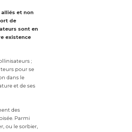
 alliés et non
port de
ateurs sont en
re existence
linisateurs ;
ateurs pour se
ion dans le
ature et de ses
ment des
oisée. Parmi
er, ou le sorbier,