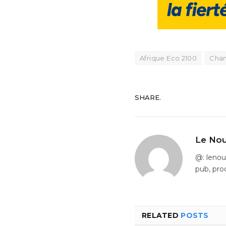
Afrique Eco 2100
Chan
SHARE.
Le Nou
@: leno
pub, pro
RELATED
POSTS