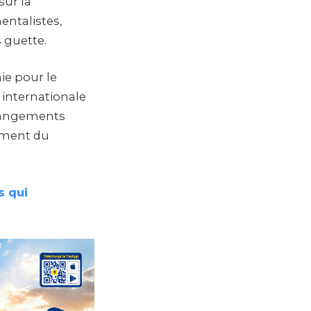
sur la
entalistes,
s guette.
nie pour le
 internationale
 changements
ement du
s qui