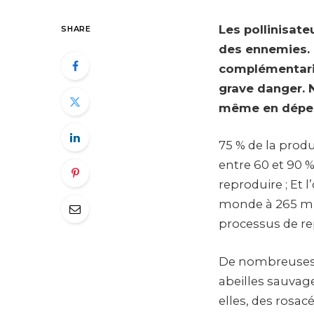
Les pollinisate
SHARE
des ennemies. I
complémentarit
grave danger. N
même en dépe
75 % de la prod
entre 60 et 90 
reproduire ; Et 
monde à 265 mill
processus de re
De nombreuses 
abeilles sauvage
elles, des rosacé