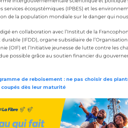
orme intergouvernementale scientifique et politique 
les services écosystémiques (IPBES) et les environnem
ntion de la population mondiale sur le danger qui nou
rédigé en collaboration avec l’Institut de la Francopho
urable (IFDD), organe subsidiaire de l’Organisation
ie (OIF) et l’Initiative jeunesse de lutte contre les
due possible grâce au soutien financier du gouvern
gramme de reboisement : ne pas choisir des plant
e coupés dès leur maturité