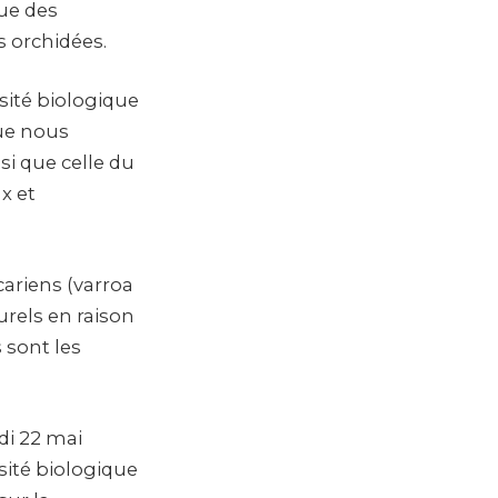
que des
s orchidées.
sité biologique
ue nous
si que celle du
x et
ariens (varroa
urels en raison
 sont les
di 22 mai
rsité biologique