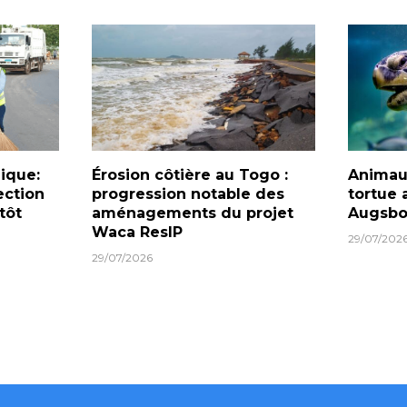
lique:
Érosion côtière au Togo :
Animau
ection
progression notable des
tortue 
tôt
aménagements du projet
Augsbo
Waca ResIP
29/07/202
29/07/2026