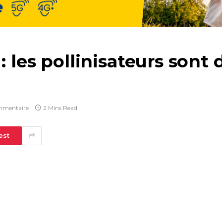
: les pollinisateurs sont 
mmentaire
2 Mins Read
est