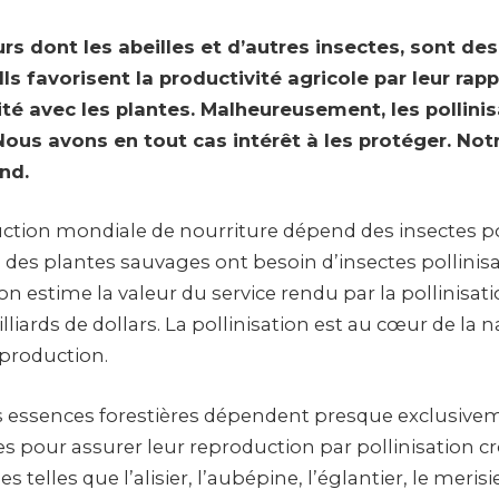
urs dont les abeilles et d’autres insectes, sont des
ls favorisent la productivité agricole par leur rap
é avec les plantes. Malheureusement, les pollinis
ous avons en tout cas intérêt à les protéger. Not
nd.
uction mondiale de nourriture dépend des insectes pol
% des plantes sauvages ont besoin d’insectes pollinis
l’on estime la valeur du service rendu par la pollinisat
iards de dollars. La pollinisation est au cœur de la n
production.
essences forestières dépendent presque exclusive
s pour assurer leur reproduction par pollinisation cr
es telles que l’alisier, l’aubépine, l’églantier, le merisi