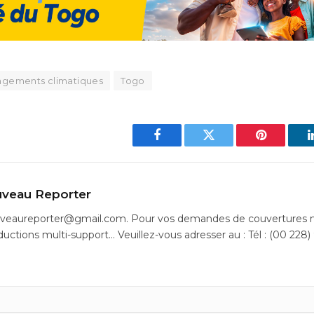
gements climatiques
Togo
Facebook
Twitter
Pinterest
veau Reporter
uveaureporter@gmail.com. Pour vos demandes de couvertures m
ductions multi-support… Veuillez-vous adresser au : Tél : (00 228)