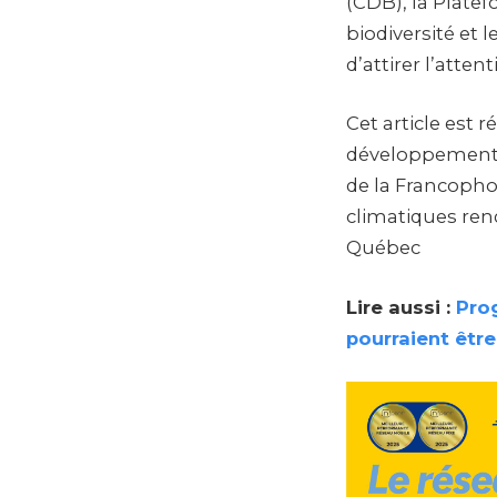
(CDB), la Platef
biodiversité et 
d’attirer l’atte
Cet article est 
développement d
de la Francophon
climatiques ren
Québec
Lire aussi :
Pro
pourraient êtr