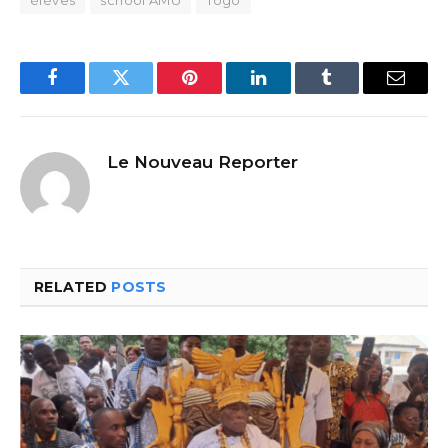
élèves
school AMU
Togo
Facebook
Twitter
Pinterest
LinkedIn
Tumblr
Email
Le Nouveau Reporter
RELATED
POSTS