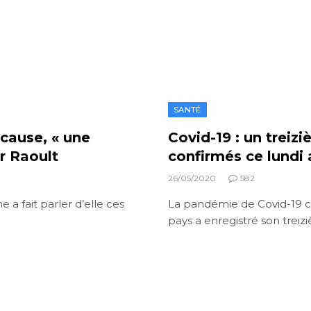
SANTÉ
 cause, « une
Covid-19 : un trei
er Raoult
confirmés ce lundi
26/05/2020
582
 a fait parler d’elle ces
La pandémie de Covid-19 con
pays a enregistré son trei