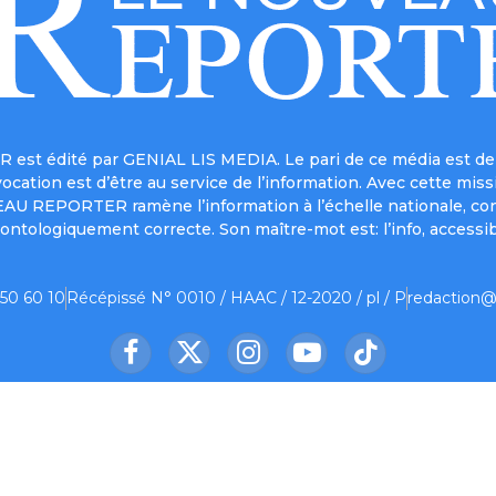
est édité par GENIAL LIS MEDIA. Le pari de ce média est de 
a vocation est d’être au service de l’information. Avec cett
UVEAU REPORTER ramène l’information à l’échelle nationale, co
ontologiquement correcte. Son maître-mot est: l’info, accessib
 50 60 10
Récépissé N° 0010 / HAAC / 12-2020 / pl / P
redaction@
Facebook
X
Instagram
YouTube
TikTok
(Twitter)
us ?
Contact
Mentions légales
Partenaire
© 2026 Le Nouveau Reporter. Designed by
Oelnet
.