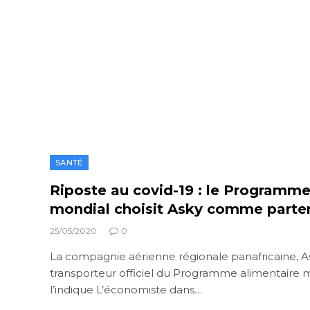
SANTÉ
Riposte au covid-19 : le Programme
mondial choisit Asky comme partena
25/05/2020
0
La compagnie aérienne régionale panafricaine, Ask
transporteur officiel du Programme alimentair
l’indique L’économiste dans…