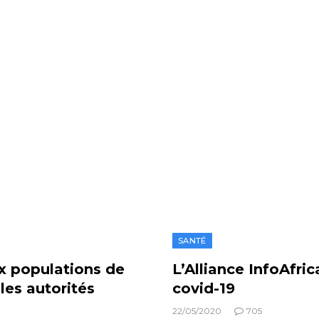
SANTÉ
ux populations de
L’Alliance InfoAfric
les autorités
covid-19
22/05/2020
705