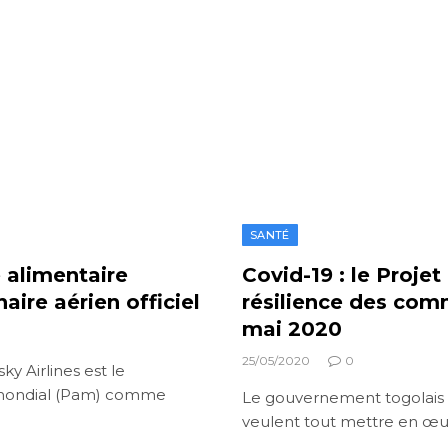
SANTÉ
 alimentaire
Covid-19 : le Projet
ire aérien officiel
résilience des com
mai 2020
25/05/2020
0
y Airlines est le
e mondial (Pam) comme
Le gouvernement togolais e
veulent tout mettre en œu