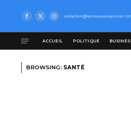
redaction@lenouveaureporter.co
Facebook
X
Instagram
(Twitter)
ACCUEIL
POLITIQUE
BUSINES
BROWSING:
SANTÉ