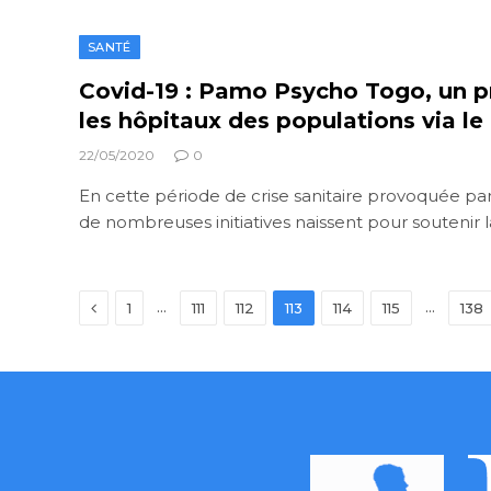
SANTÉ
Covid-19 : Pamo Psycho Togo, un p
les hôpitaux des populations via l
22/05/2020
0
En cette période de crise sanitaire provoquée par
de nombreuses initiatives naissent pour soutenir l
Previous
…
…
1
111
112
113
114
115
138