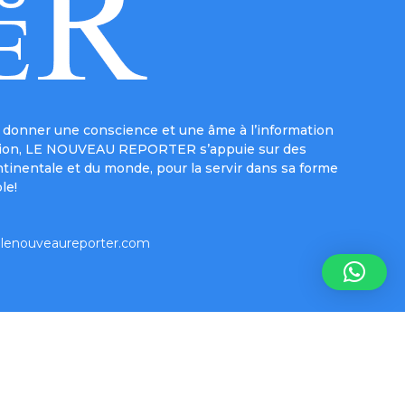
donner une conscience et une âme à l’information
e mission, LE NOUVEAU REPORTER s’appuie sur des
ntinentale et du monde, pour la servir dans sa forme
le!
lenouveaureporter.com
Inform-e-net