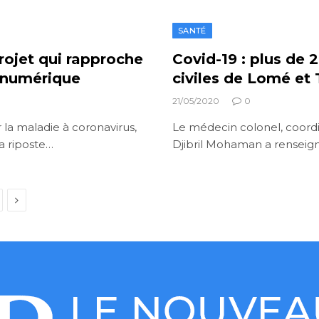
SANTÉ
rojet qui rapproche
Covid-19 : plus de
e numérique
civiles de Lomé et 
21/05/2020
0
 la maladie à coronavirus,
Le médecin colonel, coordi
a riposte…
Djibril Mohaman a renseig
Next