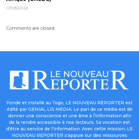
07/08/2026
Comments are closed.
Fondé et installé au Togo, LE NOUVEAU REPORTER est
édité par GENIAL LIS MEDIA. Le pari de ce média est de
donner une conscience et une âme à l’information afin
de la rendre accessible à nos lecteurs. Sa vocation est
d’être au service de l’information. Avec cette mission, LE
NOUVEAU REPORTER s’appuie sur des ressources