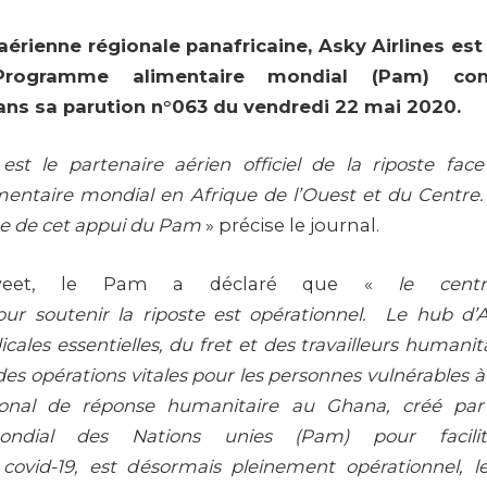
érienne régionale panafricaine, Asky Airlines est 
 Programme alimentaire mondial (Pam) com
ns sa parution n°063 du vendredi 22 mai 2020.
 est le partenaire aérien officiel de la riposte fac
ntaire mondial en Afrique de l’Ouest et du Centre.
e de cet appui du Pam
» précise le journal.
eet, le Pam a déclaré que «
le cent
ur soutenir la riposte est opérationnel. Le hub d’
cales essentielles, du fret et des travailleurs humanit
es opérations vitales pour les personnes vulnérables à t
ional de réponse humanitaire au Ghana, créé pa
ondial des Nations unies (Pam) pour facilit
ovid-19, est désormais pleinement opérationnel, l