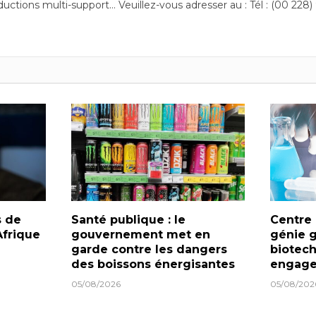
ductions multi-support… Veuillez-vous adresser au : Tél : (00 228)
s de
Santé publique : le
Centre 
frique
gouvernement met en
génie g
garde contre les dangers
biotech
des boissons énergisantes
engage
05/08/2026
05/08/202