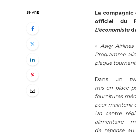
La compagnie a
SHARE
officiel du
L’économiste
da
«
Asky Airlines
Programme alime
plaque tournant
Dans un tw
mis en place po
fournitures médi
pour maintenir d
Un centre rég
alimentaire m
de réponse au c