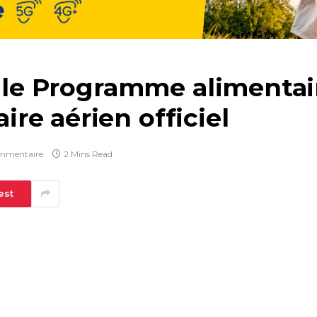
: le Programme alimentai
re aérien officiel
mmentaire
2 Mins Read
est