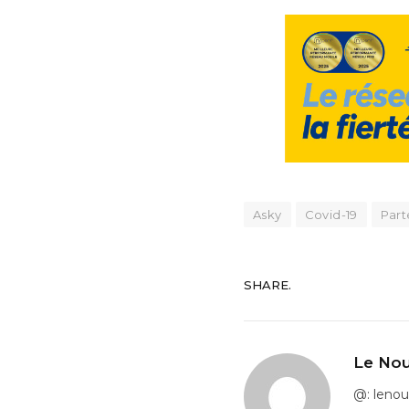
Asky
Covid-19
Part
SHARE.
Le Nou
@: leno