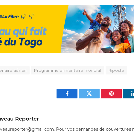
enaire aérien
Programme alimentaire mondial
Riposte
Facebook
Twitter
Pinterest
veau Reporter
uveaureporter@gmail.com. Pour vos demandes de couvertures m