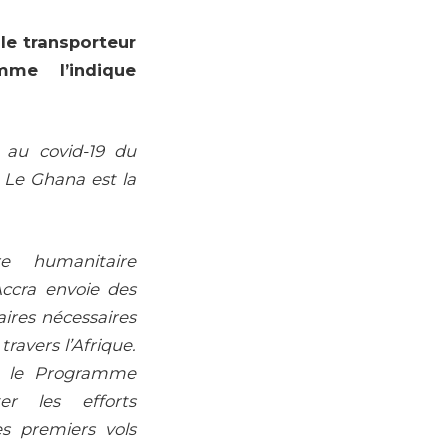
le transporteur
me l’indique
e au covid-19 du
 Le Ghana est la
re humanitaire
Accra envoie des
aires nécessaires
ravers l’Afrique.
r le Programme
er les efforts
es premiers vols