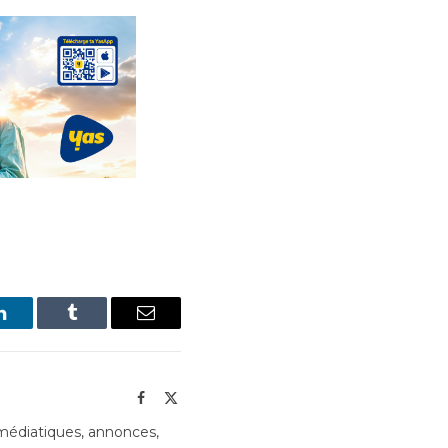
LinkedIn
Tumblr
Email
Facebook
X
(Twitter)
édiatiques, annonces,