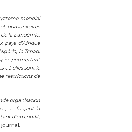
n système mondial
 et humanitaires
t de la pandémie.
ux pays d’Afrique
igéria, le Tchad,
iopie, permettant
 où elles sont le
e restrictions de
nde organisation
e, renforçant la
ant d’un conflit,
 journal.