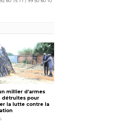
 92 60 75 77 / 99 50 60 10
un millier d’armes
 détruites pour
er la lutte contre la
ration
6