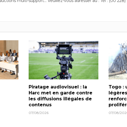
ductions multi-support… Veuillez-vous adresser au : Tél : (00 228)
Piratage audiovisuel : la
Togo : 
Harc met en garde contre
légères
les diffusions illégales de
renforc
contenus
prolifé
07/08/2026
07/08/202