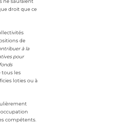
 ne sauraient
que droit que ce
llectivités
ositions de
ontribuer à la
atives pour
 fonds
e tous les
cies loties ou à
culièrement
d’occupation
ces compétents.