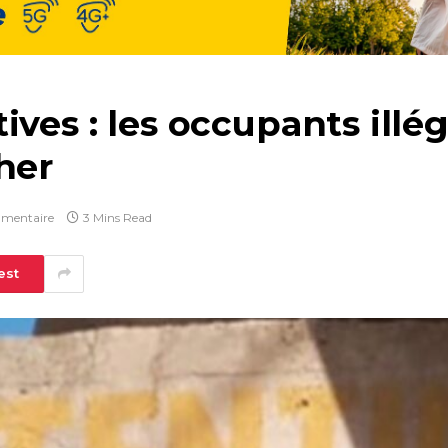
ives : les occupants illé
her
mentaire
3 Mins Read
est