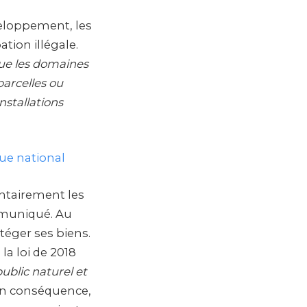
veloppement, les
tion illégale.
que les domaines
parcelles ou
nstallations
que national
ontairement les
ommuniqué. Au
otéger ses biens.
la loi de 2018
blic naturel et
En conséquence,