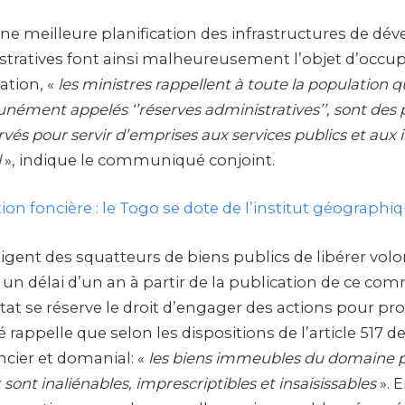
ne meilleure planification des infrastructures de dé
stratives font ainsi malheureusement l’objet d’occupa
ation, «
les ministres rappellent à toute la population 
nément appelés ‘’réserves administratives’’, sont des 
és pour servir d’emprises aux services publics et aux i
l
», indique le communiqué conjoint.
ion foncière : le Togo se dote de l’institut géographi
xigent des squatteurs de biens publics de libérer vol
 un délai d’un an à partir de la publication de ce c
’État se réserve le droit d’engager des actions pour pr
ppelle que selon les dispositions de l’article 517 de 
ncier et domanial: «
les biens immeubles du domaine pu
at sont inaliénables, imprescriptibles et insaisissables
». 