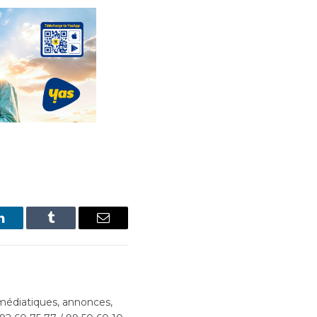
LinkedIn
Tumblr
Email
édiatiques, annonces,