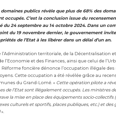
s domaines publics révèle que plus de 68% des domai
nt occupés. C’est la conclusion issue du recenseme
ctué du 24 septembre au 14 octobre 2024. Dans un c
joint du 19 novembre dernier, le gouvernement invit
priétés de l’Etat à les libérer dans un délai d’un an.
l’Administration territoriale, de la Décentralisation et
e l’Economie et des Finances, ainsi que celui de l’Ur
la Réforme foncière dénonce l’occupation illégale des
itoyens. Cette occupation a été révélée grâce au rec
mmunes du Grand-Lomé. «
Cette opération pilote a rév
 de l’Etat sont illégalement occupés. Les ministres d
trave la mise en place des équipements socio-collectifs 
es culturels et sportifs, places publiques, etc.) et des
l
».