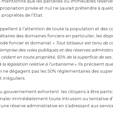
mentionne que les parcelles ou immeubles réservés
appropriation privée et nul ne saurait prétendre à quel
s propriétés de l’Etat.
ppellent à l’attention de toute la population et des co
iétaires des domaines fonciers en particulier, les disp
 code foncier et domanial: «
Tout lotisseur est tenu de c
l’emprise des voies publiques et des réserves administr
édant en toute propriété, 50% de la superficie de ses
a législation relative à l’urbanisme
». Ils précisent qu
i ne dégagent pas les 50% réglementaires des superfi
nt irréguliers.
 gouvernement exhortent les citoyens à être parti
signaler immédiatement toute intrusion ou tentative 
’une réserve administrative en s’adressant aux servi