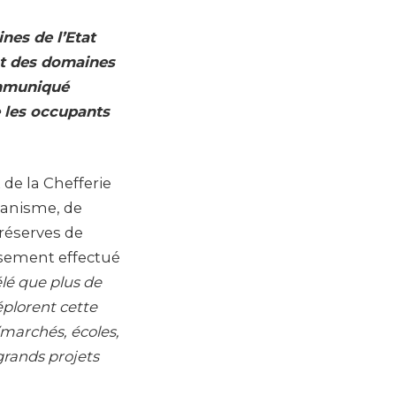
nes de l’Etat
nt des domaines
ommuniqué
e les occupants
 de la Chefferie
banisme, de
 réserves de
ensement effectué
élé que plus de
éplorent cette
(marchés, écoles,
 grands projets