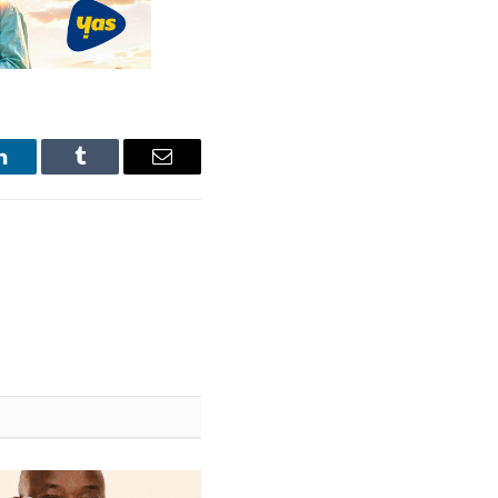
LinkedIn
Tumblr
Email