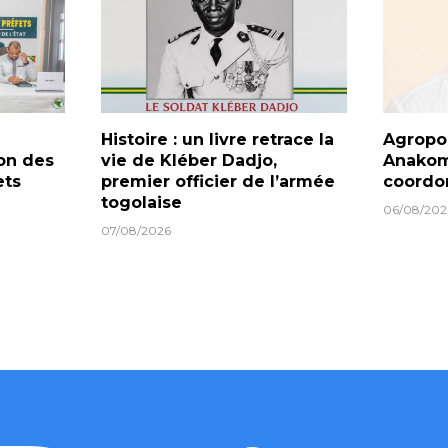
Histoire : un livre retrace la
Agropol
on des
vie de Kléber Dadjo,
Anakom
ets
premier officier de l’armée
coordo
togolaise
06/08/202
07/08/2026