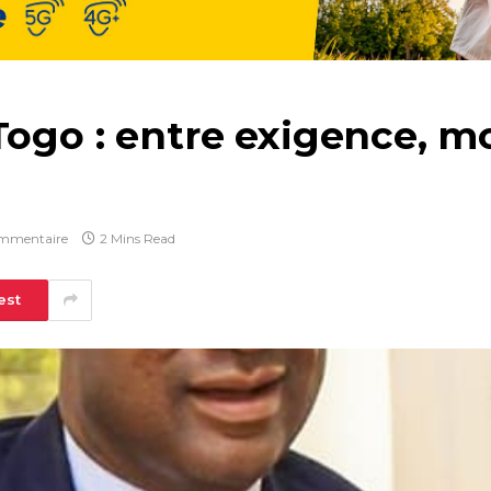
Togo : entre exigence, m
mmentaire
2 Mins Read
est