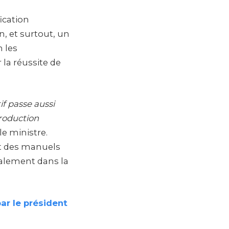
ication
n, et surtout, un
n les
 la réussite de
f passe aussi
troduction
 le ministre.
 et des manuels
galement dans la
ar le président