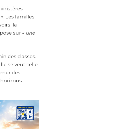
ministères
». Les familles
oirs, la
repose sur «
une
in des classes.
le se veut celle
ormer des
’horizons