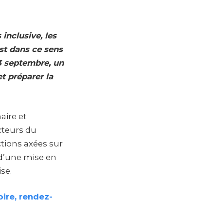
inclusive, les
est dans ce sens
03 septembre, un
et préparer la
aire et
cteurs du
ctions axées sur
t d’une mise en
se.
oire, rendez-