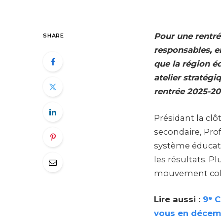
Pour une rentrée
SHARE
responsables, e
que la région é
atelier stratégi
rentrée 2025-20
Présidant la cl
secondaire, Pro
système éducatif
les résultats. P
mouvement colle
Lire aussi :
9ᵉ C
vous en décem