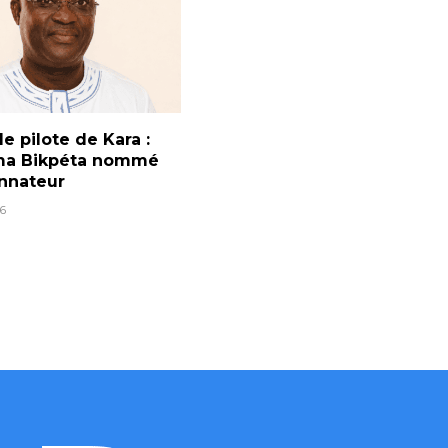
e pilote de Kara :
a Bikpéta nommé
nnateur
6