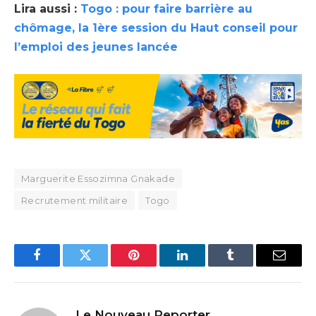
Lira aussi :
Togo : pour faire barrière au
chômage, la 1ère session du Haut conseil pour
l’emploi des jeunes lancée
Marguerite Essozimna Gnakade
Recrutement militaire
Togo
Facebook
Twitter
Pinterest
LinkedIn
Tumblr
Email
Le Nouveau Reporter