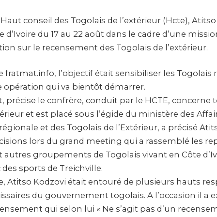
Haut conseil des Togolais de l’extérieur (Hcte), Atitso
 d’Ivoire du 17 au 22 août dans le cadre d’une missi
ation sur le recensement des Togolais de l’extérieur.
 fratmat.info, l’objectif était sensibiliser les Togolais
te opération qui va bientôt démarrer.
 précise le confrère, conduit par le HCTE, concerne t
xtérieur et est placé sous l’égide du ministère des Affa
régionale et des Togolais de l’Extérieur, a précisé Atits
cisions lors du grand meeting qui a rassemblé les r
et autres groupements de Togolais vivant en Côte d’Iv
 des sports de Treichville.
e, Atitso Kodzovi était entouré de plusieurs hauts r
ssaires du gouvernement togolais. A l’occasion il a e
censement qui selon lui « Ne s’agit pas d’un recense