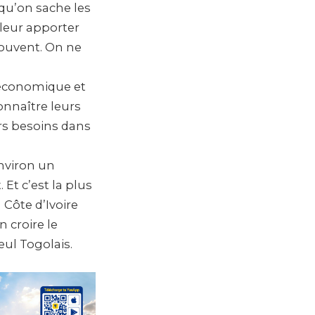
 qu’on sache les
 leur apporter
rouvent. On ne
 économique et
onnaître leurs
urs besoins dans
environ un
Et c’est la plus
 Côte d’Ivoire
 croire le
eul Togolais.