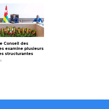
le Conseil des
es examine plusieurs
s structurantes
6