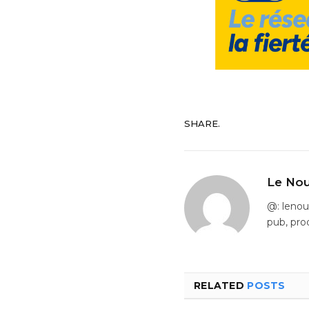
SHARE.
Le Nou
@: leno
pub, pro
RELATED
POSTS