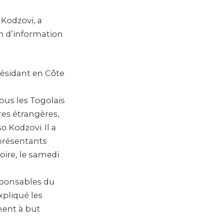
 Kodzovi, a
on d’information
 résidant en Côte
ous les Togolais
ires étrangères,
o Kodzovi. Il a
eprésentants
oire, le samedi
esponsables du
xpliqué les
ment à but