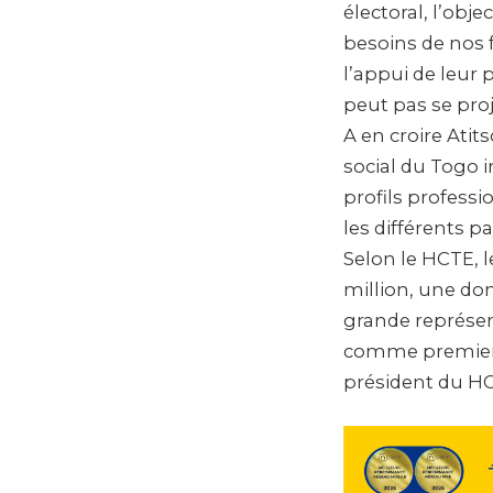
électoral, l’obj
besoins de nos f
l’appui de leur
peut pas se proje
A en croire Ati
social du Togo 
profils professi
les différents pa
Selon le HCTE, l
million, une do
grande représent
comme premier p
président du HCT