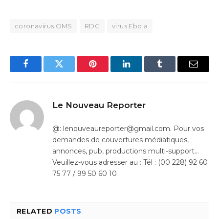
coronavirus OMS
RDC
virus Ebola
Facebook
Twitter
Pinterest
LinkedIn
Tumblr
Email
Le Nouveau Reporter
@: lenouveaureporter@gmail.com. Pour vos
demandes de couvertures médiatiques,
annonces, pub, productions multi-support…
Veuillez-vous adresser au : Tél : (00 228) 92 60
75 77 / 99 50 60 10
RELATED
POSTS