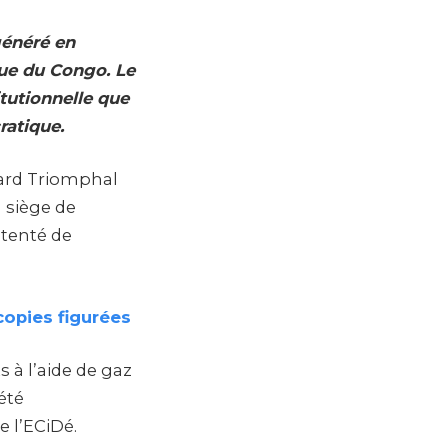
généré en
que du Congo. Le
tutionnelle que
ratique.
vard Triomphal
 siège de
 tenté de
copies figurées
 à l’aide de gaz
été
e l’ECiDé.