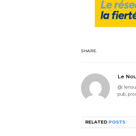
SHARE.
Le Nou
@: leno
pub, pro
RELATED
POSTS