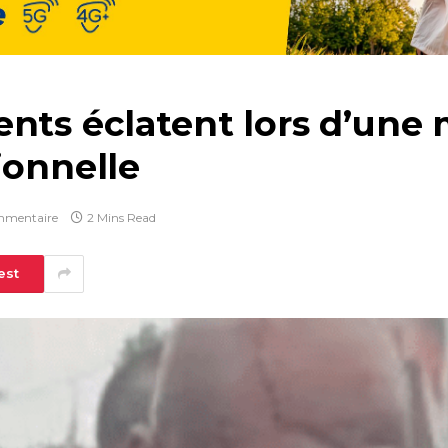
nts éclatent lors d’une 
ionnelle
mmentaire
2 Mins Read
est