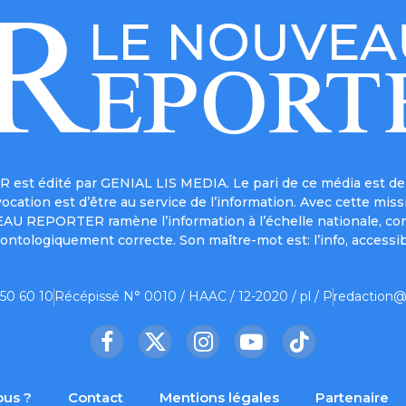
est édité par GENIAL LIS MEDIA. Le pari de ce média est de 
a vocation est d’être au service de l’information. Avec cett
UVEAU REPORTER ramène l’information à l’échelle nationale, co
ontologiquement correcte. Son maître-mot est: l’info, accessib
 50 60 10
Récépissé N° 0010 / HAAC / 12-2020 / pl / P
redaction@
Facebook
X
Instagram
YouTube
TikTok
(Twitter)
us ?
Contact
Mentions légales
Partenaire