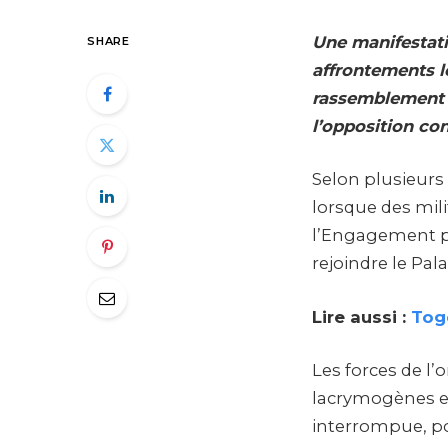
Une manifestati
SHARE
affrontements l
rassemblement v
l’opposition c
Selon plusieurs 
lorsque des mili
l’Engagement po
rejoindre le Pal
Lire aussi :
Togo
Les forces de l’
lacrymogènes et
interrompue, pou