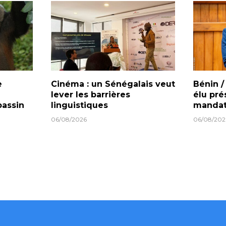
e
Cinéma : un Sénégalais veut
Bénin /
lever les barrières
élu pré
bassin
linguistiques
mandat
06/08/2026
06/08/202