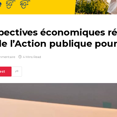
pectives économiques rég
s de l’Action publique po
mmentaire
4 Mins Read
est