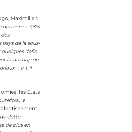
ogo, Maximilien
e dernière à 3,8%
 des
 pays de la sous-
t quelques défis
 pour beaucoup de
naux », a-t-il
omies, les Etats
utefois, le
 ralentissement
 de dette
se de plus en