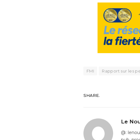
FMI
Rapport sur les 
SHARE.
Le Nou
@: leno
pub, pro