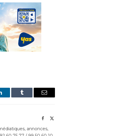
LinkedIn
Tumblr
Email
Facebook
X
(Twitter)
édiatiques, annonces,
 92 60 75 77 / 99 50 60 10