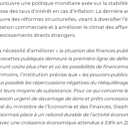
ursuivre une politique monétaire axée sur la stabilité
se des taux d’intérêt en cas d’inflation. La dernière ac
vre des réformes structurelles, visant à diversifier l
gration commerciale et à améliorer le climat des affair
estissements directs étrangers.
a nécessité d’améliorer «
la situation des finances pub
recettes publiques demeure la première ligne de défe
nt coûte plus cher et où les possibilités de financeme
nmoins, l’institution précise que «
les pouvoirs public
lus possible les répercussions négatives du rééquilibrag
et leurs moyens de subsistance. Pour ce qui concerne le
besoin urgent de davantage de dons et prêts concessio
ral du ministère de l’Economie et des Finances, Steph
désormais place à un rebond durable de l’activité écon
avec une croissance économique attendue à 3.8% en 20