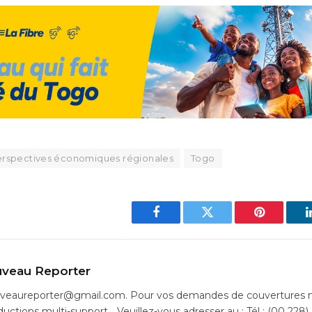
perspectives économiques régionales
Togo
Facebook
Twitter
Pinterest
veau Reporter
uveaureporter@gmail.com. Pour vos demandes de couvertures m
ductions multi-support… Veuillez-vous adresser au : Tél : (00 228)