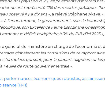
gets de nos pays : en 2023, les paiements d’intérêts par
arienne ont représenté 12% des recettes publiques (hors
eau observé il y a dix ans
», a relevé Stéphane Akaya. «
iées à l’endettement, le gouvernement, sous le leadershi
 République, son Excellence Faure Essozimna Gnassingb
à ramener le déficit budgétaire à 3% du PIB d’ici 2025 »
,
ire général du ministère en charge de l’économie et de
rtage globalement les conclusions de ce rapport ainsi
formulées qui sont, pour la plupart, alignées sur les 
la Feuille de route gouvernementale
».
 : performances économiques robustes, assainisse
roissance (FMI)