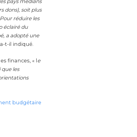
 les pays médians
 dons), soit plus
Pour réduire les
p éclairé du
é, a adopté une
 a-t-il indiqué.
s finances, « l
e
 que les
orientations
ment budgétaire