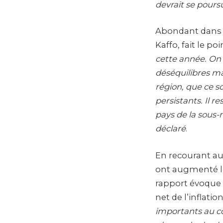
devrait se pours
Abondant dans l
Kaffo, fait le poi
cette année. On
déséquilibres ma
région, que ce s
persistants. Il r
pays de la sous-r
déclaré
.
En recourant au
ont augmenté leu
rapport évoque 
net de l’inflation
importants au co