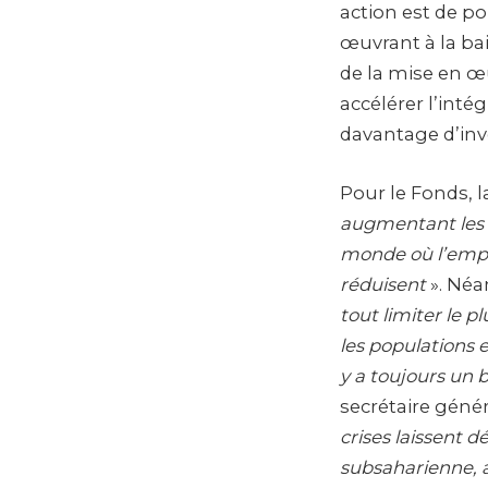
action est de po
œuvrant à la bais
de la mise en œu
accélérer l’inté
davantage d’inv
Pour le Fonds, l
augmentant les 
monde où l’empru
réduisent
». Néa
tout limiter le p
les populations 
y a toujours un 
secrétaire géné
crises laissent 
subsaharienne, 