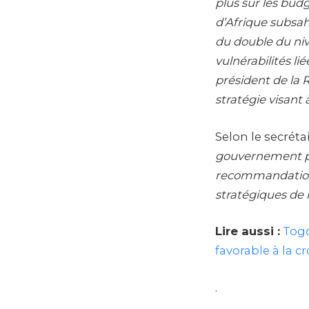
plus sur les bud
d’Afrique subsah
du double du niv
vulnérabilités l
président de la
stratégie visant 
Selon le secréta
gouvernement pa
recommandations 
stratégiques de 
Lire aussi :
Togo
favorable à la c
.