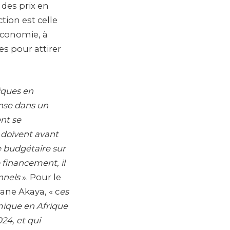
 des prix en
tion est celle
’économie, à
es pour attirer
liques en
nse dans un
nt se
s doivent avant
e budgétaire sur
 financement, il
nnels
». Pour le
ane Akaya, « c
es
omique en Afrique
24, et qui