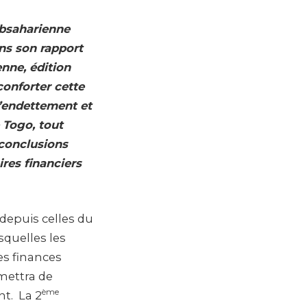
ubsaharienne
ans son rapport
nne, édition
conforter cette
l’endettement et
 Togo, tout
 conclusions
ires financiers
 depuis celles du
squelles les
des finances
mettra de
ème
nt. La 2