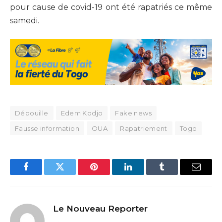
pour cause de covid-19 ont été rapatriés ce même
samedi.
Dépouille
Edem Kodjo
Fake news
Fausse information
OUA
Rapatriement
Togo
Facebook
Twitter
Pinterest
LinkedIn
Tumblr
Email
Le Nouveau Reporter