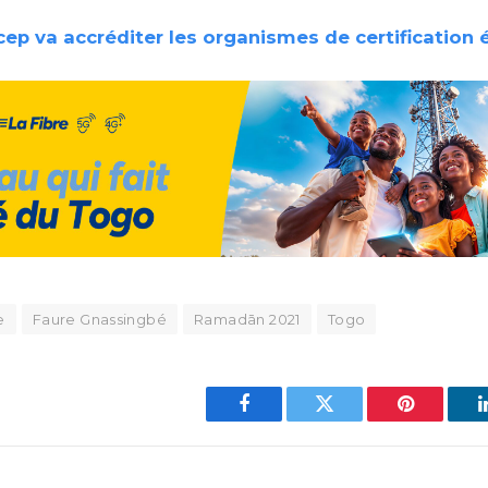
cep va accréditer les organismes de certification 
e
Faure Gnassingbé
Ramadān 2021
Togo
Facebook
Twitter
Pinterest