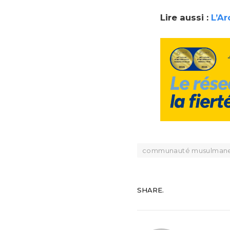
Lire aussi :
L’Ar
communauté musulman
SHARE.