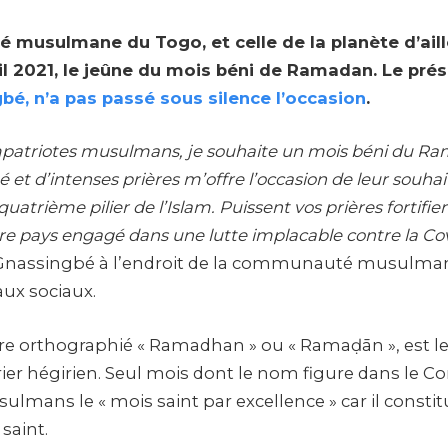
musulmane du Togo, et celle de la planète d’aill
il 2021, le jeûne du mois béni de Ramadan. Le pré
bé, n’a pas passé sous silence l’occasion
.
patriotes musulmans, je souhaite un mois béni du R
et d’intenses prières m’offre l’occasion de leur souha
atrième pilier de l’Islam. Puissent vos prières fortifier
 pays engagé dans une lutte implacable contre la Co
Gnassingbé à l’endroit de la communauté musulma
aux sociaux.
e orthographié « Ramadhan » ou « Ramaḍān », est l
ier hégirien. Seul mois dont le nom figure dans le 
ulmans le « mois saint par excellence » car il consti
saint.