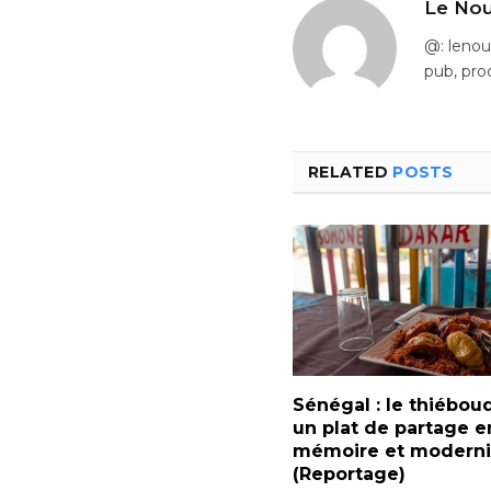
Le Nou
@: leno
pub, pro
RELATED
POSTS
Sénégal : le thiébou
un plat de partage e
mémoire et moderni
(Reportage)