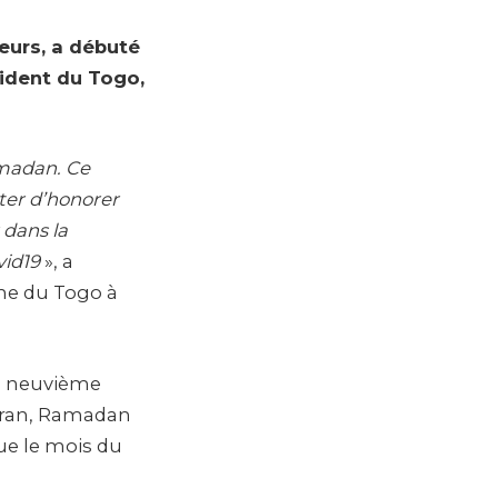
eurs, a débuté
sident du Togo,
amadan. Ce
iter d’honorer
 dans la
vid19
», a
ne du Togo à
e neuvième
Coran, Ramadan
tue le mois du