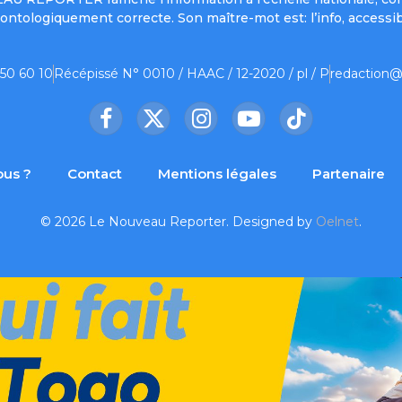
ontologiquement correcte. Son maître-mot est: l’info, accessib
 50 60 10
Récépissé N° 0010 / HAAC / 12-2020 / pl / P
redaction@
Facebook
X
Instagram
YouTube
TikTok
(Twitter)
us ?
Contact
Mentions légales
Partenaire
© 2026 Le Nouveau Reporter. Designed by
Oelnet
.