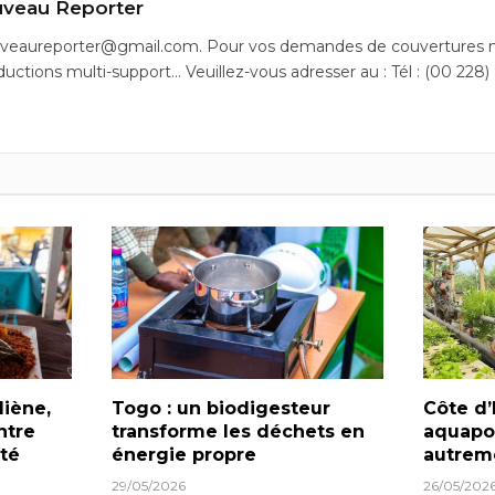
veau Reporter
uveaureporter@gmail.com. Pour vos demandes de couvertures m
ductions multi-support… Veuillez-vous adresser au : Tél : (00 228)
diène,
Togo : un biodigesteur
Côte d’
ntre
transforme les déchets en
aquapo
té
énergie propre
autrem
29/05/2026
26/05/202