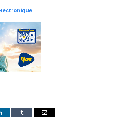
électronique
LinkedIn
Tumblr
Email