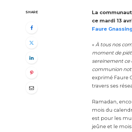
La communauté 
SHARE
ce mardi 13 avr
Faure Gnassing
«
À tous nos com
moment de piété 
sereinement ce qu
communion notre
exprimé Faure 
travers ses rése
Ramadan, encor
mois du calendr
est pour les mus
jeûne et le mois 