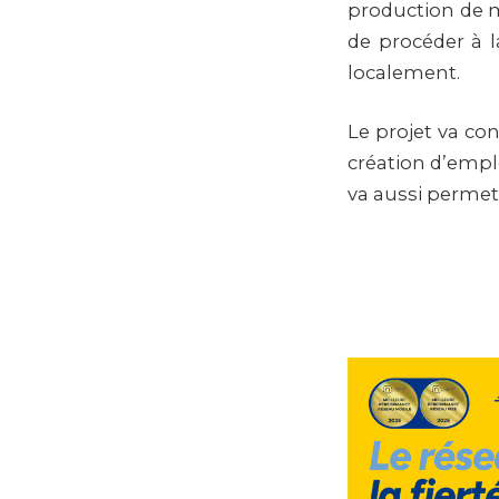
production de m
de procéder à l
localement.
Le projet va con
création d’emplo
va aussi permett