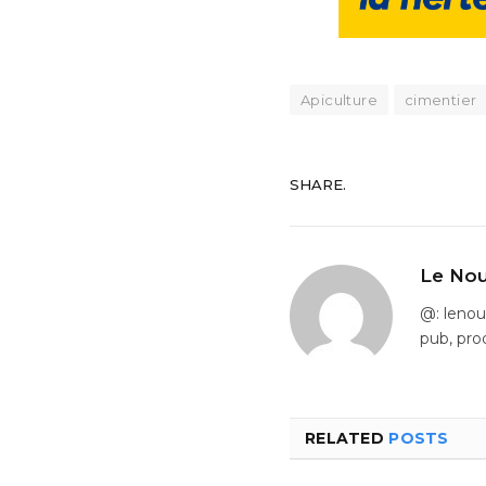
Apiculture
cimentier
SHARE.
Le Nou
@: leno
pub, pro
RELATED
POSTS