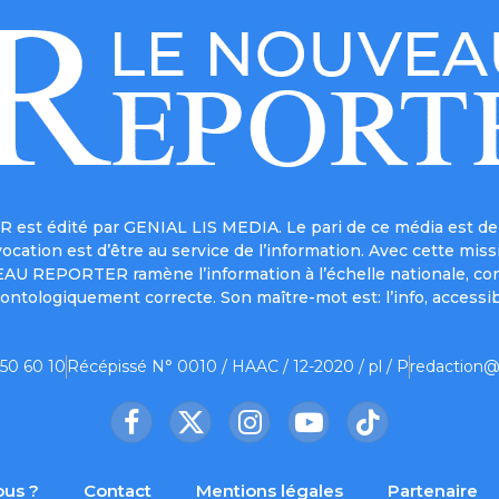
est édité par GENIAL LIS MEDIA. Le pari de ce média est de 
a vocation est d’être au service de l’information. Avec cett
UVEAU REPORTER ramène l’information à l’échelle nationale, co
ontologiquement correcte. Son maître-mot est: l’info, accessib
 50 60 10
Récépissé N° 0010 / HAAC / 12-2020 / pl / P
redaction@
Facebook
X
Instagram
YouTube
TikTok
(Twitter)
us ?
Contact
Mentions légales
Partenaire