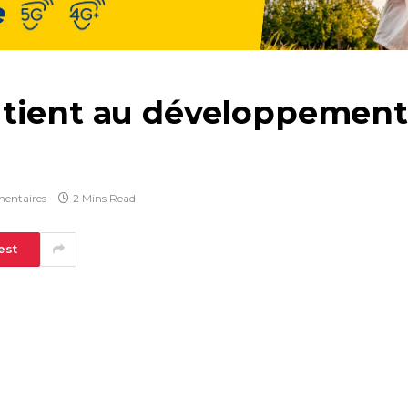
tient au développement 
entaires
2 Mins Read
est