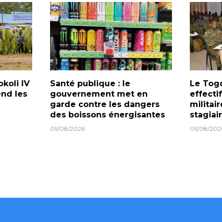
koli IV
Santé publique : le
Le Togo
end les
gouvernement met en
effecti
garde contre les dangers
militai
des boissons énergisantes
stagiai
05/08/2026
05/08/202