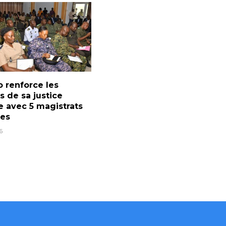
 renforce les
fs de sa justice
re avec 5 magistrats
res
6