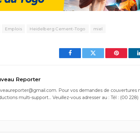
Emplois
Heidelberg Cement-Togo
miel
Facebook
Twitter
Pinterest
veau Reporter
uveaureporter@gmail.com. Pour vos demandes de couvertures m
ductions multi-support… Veuillez-vous adresser au : Tél : (00 228)