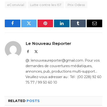
eConvivial
Lutte contre les IST
Prix Odess
Facebook
Twitter
Pinterest
LinkedIn
Tumblr
Email
Le Nouveau Reporter
Facebook
X
(Twitter)
@: lenouveaureporter@gmail.com. Pour vos
demandes de couvertures médiatiques,
annonces, pub, productions multi-support…
Veuillez-vous adresser au : Tél : (00 228) 92 60
75 77 / 99 50 60 10
RELATED
POSTS