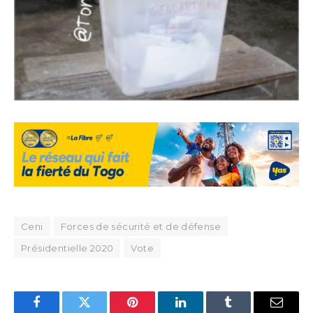
Ceni
Forces de sécurité et de défense
Présidentielle 2020
Vote
Facebook
Twitter
Pinterest
LinkedIn
Tumblr
Email