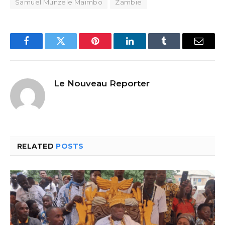
Samuel Munzele Maimbo
Zambie
Facebook
Twitter
Pinterest
LinkedIn
Tumblr
Email
Le Nouveau Reporter
RELATED
POSTS