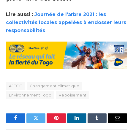
Lire aussi :
Journée de l’arbre 2021 : les
collectivités locales appelées à endosser leurs
responsabilités
AJECC
Changement climatique
Environnement Togo
Reboisement
Facebook
Twitter
Pinterest
LinkedIn
Tumblr
Email