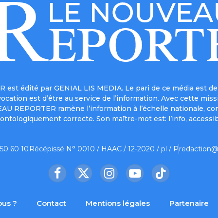
est édité par GENIAL LIS MEDIA. Le pari de ce média est de 
a vocation est d’être au service de l’information. Avec cett
UVEAU REPORTER ramène l’information à l’échelle nationale, co
ontologiquement correcte. Son maître-mot est: l’info, accessib
 50 60 10
Récépissé N° 0010 / HAAC / 12-2020 / pl / P
redaction@
Facebook
X
Instagram
YouTube
TikTok
(Twitter)
us ?
Contact
Mentions légales
Partenaire