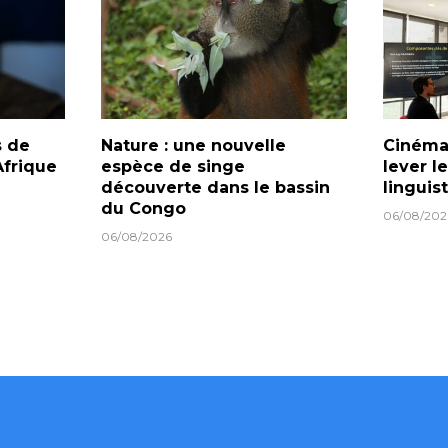
s de
Nature : une nouvelle
Cinéma 
frique
espèce de singe
lever l
découverte dans le bassin
linguis
du Congo
06/08/202
06/08/2026