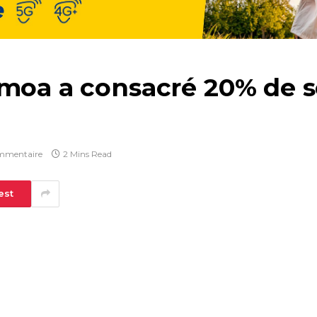
emoa a consacré 20% de 
mmentaire
2 Mins Read
est