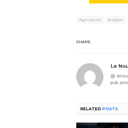
Agriculture
Budget
SHARE.
Le Nou
@: leno
pub, pro
RELATED
POSTS