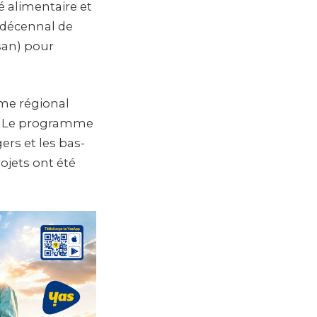
té alimentaire et
décennal de
san) pour
mme régional
e. Le programme
ers et les bas-
ojets ont été