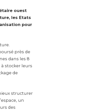
étaire ouest
ture, les Etats
anisation pour
ture.
éboursé près de
nes dans les 8
 à stocker leurs
ockage de
mieux structurer
l’espace, un
eurs des