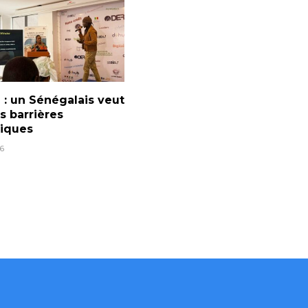
: un Sénégalais veut
es barrières
tiques
6