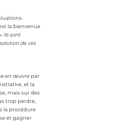
aluations
est la bienvenue
 «
Ils sont
solution de ces
ise en œuvre par
trative, et la
ase, mais sur des
as trop perdre,
s la procédure
ose et gagner