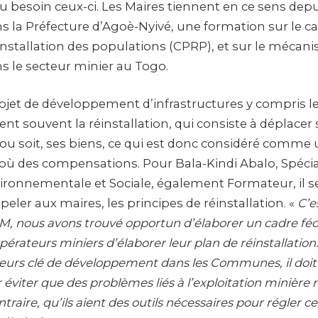
u besoin ceux-ci. Les Maires tiennent en ce sens dep
 la Préfecture d’Agoè-Nyivé, une formation sur le c
éinstallation des populations (CPRP), et sur le mécan
s le secteur minier au Togo.
rojet de développement d’infrastructures y compris le
ent souvent la réinstallation, qui consiste à déplacer
u soit, ses biens, ce qui est donc considéré comme u
ù des compensations. Pour Bala-Kindi Abalo, Spécia
ronnementale et Sociale, également Formateur, il s
peler aux maires, les principes de réinstallation. «
C’e
M, nous avons trouvé opportun d’élaborer un cadre féd
érateurs miniers d’élaborer leur plan de réinstallation
eurs clé de développement dans les Communes, il doit 
r éviter que des problèmes liés à l’exploitation minière
ntraire, qu’ils aient des outils nécessaires pour régler 