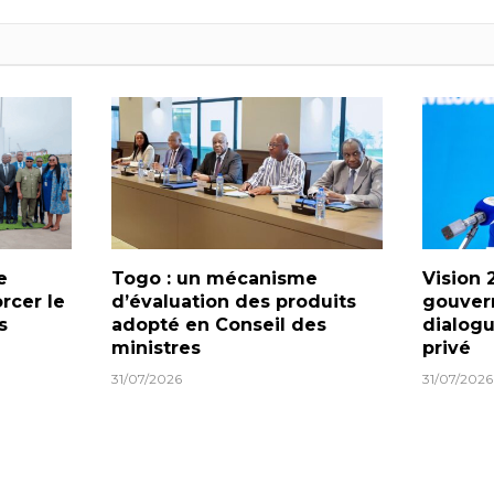
e
Togo : un mécanisme
Vision 
orcer le
d’évaluation des produits
gouver
s
adopté en Conseil des
dialogu
ministres
privé
31/07/2026
31/07/2026