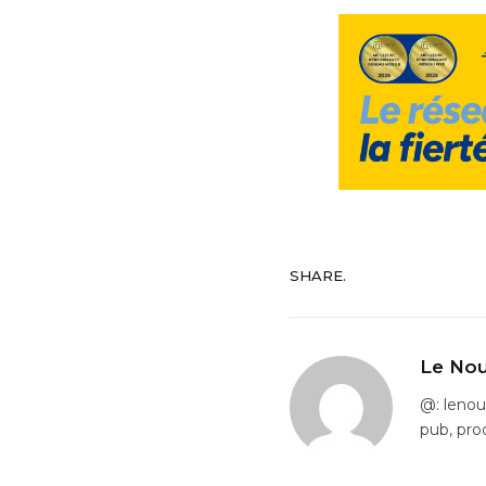
SHARE.
Le Nou
@: leno
pub, pro