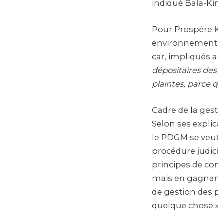
indiqué Bala-Kin
Pour Prospère K
environnemental
car, impliqués a
dépositaires des
plaintes, parce 
Cadre de la gest
Selon ses expli
le PDGM se veut
procédure judici
principes de con
mais en gagnant
de gestion des 
quelque chose »