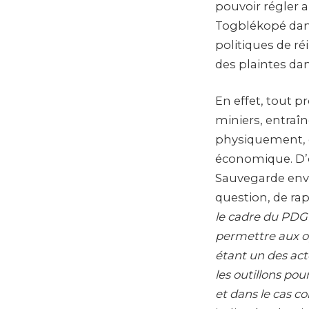
pouvoir régler a
Togblékopé dans
politiques de r
des plaintes dan
En effet, tout p
miniers, entraîn
physiquement, o
économique. D’o
Sauvegarde envi
question, de rap
le cadre du PDG
permettre aux op
étant un des act
les outillons pou
et dans le cas co