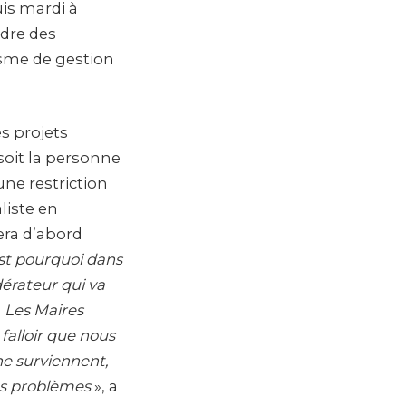
uis mardi à
adre des
isme de gestion
s projets
 soit la personne
ne restriction
liste en
era d’abord
st pourquoi dans
érateur qui va
. Les Maires
falloir que nous
 ne surviennent,
ces problèmes
», a