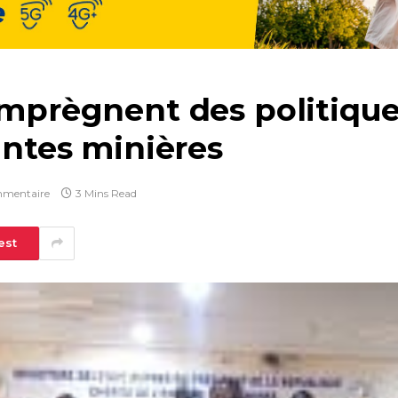
imprègnent des politiques
aintes minières
mentaire
3 Mins Read
est