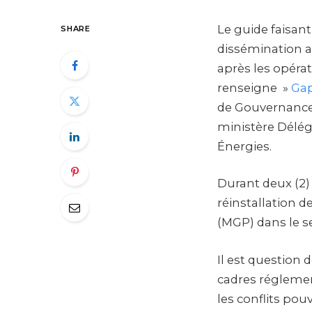
Le guide faisant
SHARE
dissémination au
après les opéra
renseigne »
Ga
de Gouvernance 
ministère Délég
Énergies.
Durant deux (2) 
réinstallation 
(MGP) dans le s
Il est question 
cadres réglement
les conflits po