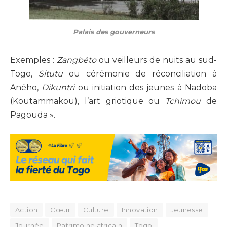
Palais des gouverneurs
Exemples :
Zangbéto
ou veilleurs de nuits au sud-
Togo,
Situtu
ou cérémonie de réconciliation à
Aného,
Dikuntri
ou initiation des jeunes à Nadoba
(Koutammakou), l’art griotique ou
Tchimou
de
Pagouda ».
Action
Cœur
Culture
Innovation
Jeunesse
Journée
Patrimoine africain
Togo