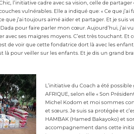
c, l’initiative cadre avec sa vision, celle de partager
ouches vulnérables. Elle a indiqué que: « Ce que j’ai fa
ce que j’ai toujours aimé aider et partager. Et je suis 
 Dada pour faire parler mon cœur. Aujourd’hui, j’ai v
der avec ses maigres moyens. C’est très touchant. Et c
st de voir que cette fondatrice dort là avec les enfants
t là pour veiller sur les enfants. Et je dis un grand br
L’initiative du Coach a été possibl
AFRIQUE, selon elle « Son Préside
Michel Kodom et moi sommes com
et sœurs. Je suis sa protégée et c’
HAMBAK (Hamed Bakayoko) et so
accompagnement dans cette initi