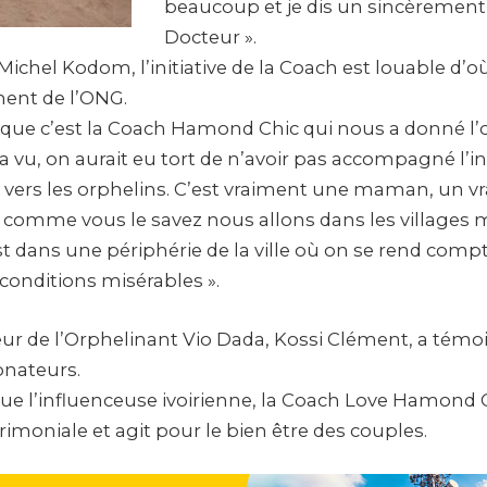
beaucoup et je dis un sincèrement
Docteur ».
ichel Kodom, l’initiative de la Coach est louable d’o
ent de l’ONG.
re que c’est la Coach Hamond Chic qui nous a donné l
a vu, on aurait eu tort de n’avoir pas accompagné l’init
r vers les orphelins. C’est vraiment une maman, un vr
omme vous le savez nous allons dans les villages 
st dans une périphérie de la ville où on se rend com
conditions misérables ».
r de l’Orphelinant Vio Dada, Kossi Clément, a témo
onateurs.
 que l’influenceuse ivoirienne, la Coach Love Hamond 
imoniale et agit pour le bien être des couples.