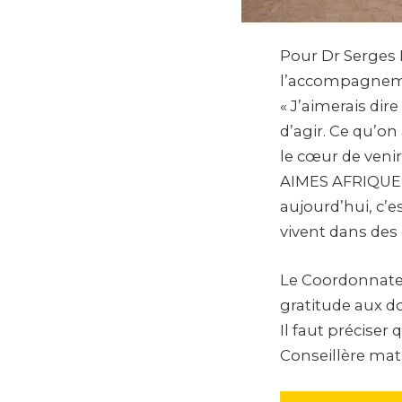
Pour Dr Serges M
l’accompagnem
« J’aimerais di
d’agir. Ce qu’on 
le cœur de veni
AIMES AFRIQUE c
aujourd’hui, c’e
vivent dans des 
Le Coordonnateu
gratitude aux d
Il faut préciser
Conseillère matr