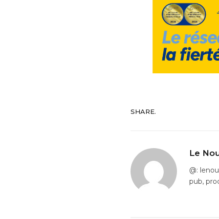
SHARE.
Le Nou
@: leno
pub, pro