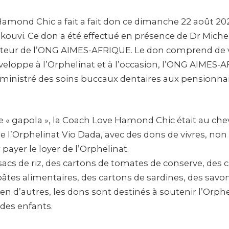
amond Chic a fait a fait don ce dimanche 22 août 202
kouvi. Ce don a été effectué en présence de Dr Mich
ateur de l’ONG AIMES-AFRIQUE. Le don comprend de v
nveloppe à l’Orphelinat et à l’occasion, l’ONG AIMES-
dministré des soins buccaux dentaires aux pensionnai
re « gapola », la Coach Love Hamond Chic était au che
 l’Orphelinat Vio Dada, avec des dons de vivres, non 
ayer le loyer de l’Orphelinat.
cs de riz, des cartons de tomates de conserve, des ca
âtes alimentaires, des cartons de sardines, des savo
en d’autres, les dons sont destinés à soutenir l’Orphe
 des enfants.