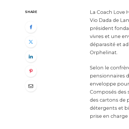
La Coach Love H
SHARE
Vio Dada de Lan
président fond
vivres et une e
déparasité et a
Orphelinat.
Selon le confrè
pensionnaires de
enveloppe pour p
Composés des sa
des cartons de p
détergents et bi
prise en charge