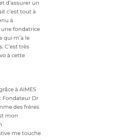
 et d’assurer un
it c’est tout à
venu à
u une fondatrice
e qui m’a le
. C’est très
avo à cette
e grâce à AIMES
nt Fondateur Dr
me des frères
est mon
n
ative me touche