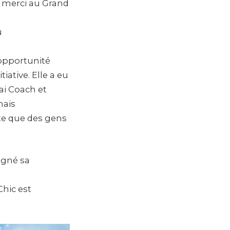
 merci au Grand
ù
’opportunité
iative. Elle a eu
ai Coach et
mais
pte que des gens
igné sa
Chic est