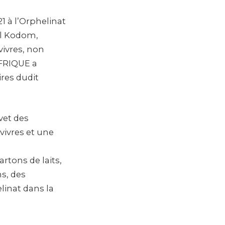
1 à l’Orphelinat
el Kodom,
ivres, non
AFRIQUE a
res dudit
vet des
vivres et une
rtons de laits,
ns, des
linat dans la