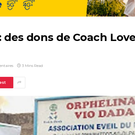
: des dons de Coach Lov
ntaires
3 Mins Read
est