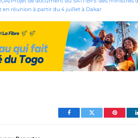
A/Projet de document du SATI-BFS: des ministres 
n réunion à partir du 4 juillet à Dakar
Facebook
Twitter
Pinterest