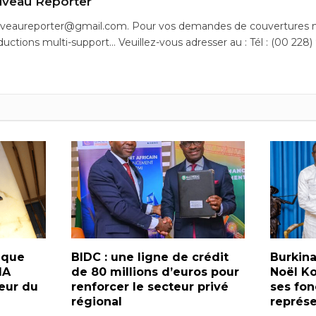
veau Reporter
uveaureporter@gmail.com. Pour vos demandes de couvertures m
ductions multi-support… Veuillez-vous adresser au : Tél : (00 228)
nque
BIDC : une ligne de crédit
Burkina
IA
de 80 millions d’euros pour
Noël K
eur du
renforcer le secteur privé
ses fo
régional
représe