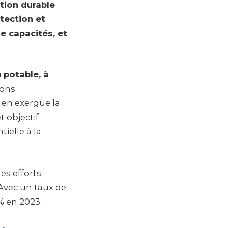
stion durable
tection et
e capacités, et
u potable, à
ions
t en exergue la
 objectif
ielle à la
es efforts
 Avec un taux de
% en 2023.