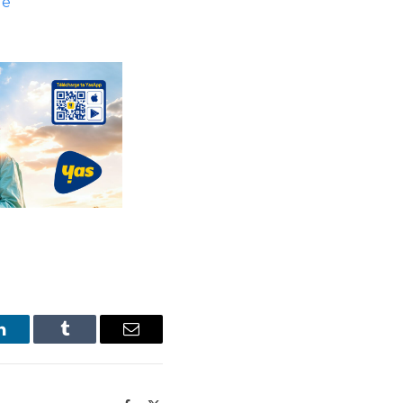
de
LinkedIn
Tumblr
Email