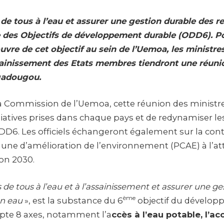
 de tous à l’eau et assurer une gestion durable des 
le des Objectifs de développement durable (ODD6). Pou
uvre de cet objectif au sein de l’Uemoa, les
ministre
ssainissement des Etats membres tiendront une réuni
agadougou.
a Commission de l’Uemoa, cette réunion des ministr
itiatives prises dans chaque pays et de redynamiser le
ODD6. Les officiels échangeront également sur la cont
ne d’amélioration de l’environnement (PCAE) à l’att
zon 2030.
s de tous à l’eau et à l’assainissement et assurer une g
ème
en eau
», est la substance du 6
objectif du dévelop
pte 8 axes, notamment l’a
ccès à l’eau potable, l’ac