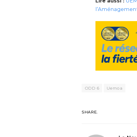
Lire aussi :
UEMO
l’Aménagement e
ODD 6
Uemoa
SHARE.