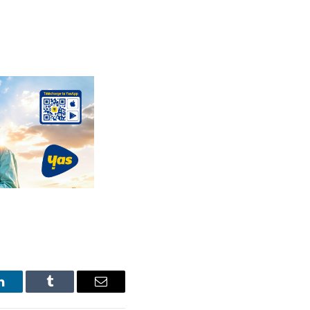
LinkedIn
Tumblr
Email