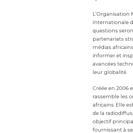
L’Organisation M
Internationale 
questions seront
partenariats str
médias africain
informer et insp
avancées technol
leur globalité.
Créée en 2006 e
rassemble les or
africains. Elle 
de la radiodiff
objectif princip
fournissant à se