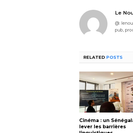
Le Nou
@: leno
pub, pro
RELATED
POSTS
Cinéma : un Sénégal
lever les barrières
linguistiques