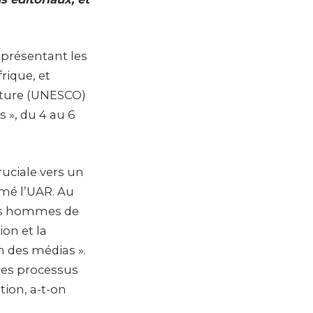
présentant les
rique, et
ulture (UNESCO)
s », du 4 au 6
uciale vers un
rmé l’UAR. Au
nds hommes de
ion et la
n des médias ».
des processus
ation, a-t-on