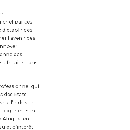
ion
 chef par ces
 d’établir des
er l’avenir des
innover,
dienne des
s africains dans
rofessionnel qui
s des États
 de l’industrie
indigènes. Son
n Afrique, en
ujet d’intérêt