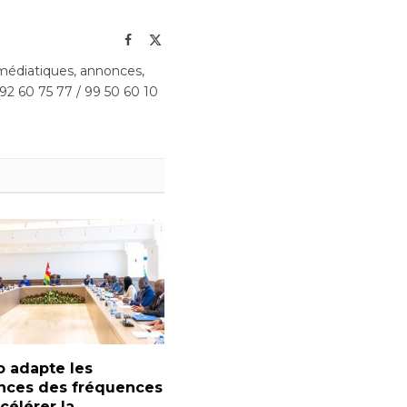
Facebook
X
(Twitter)
édiatiques, annonces,
 92 60 75 77 / 99 50 60 10
 adapte les
nces des fréquences
célérer la