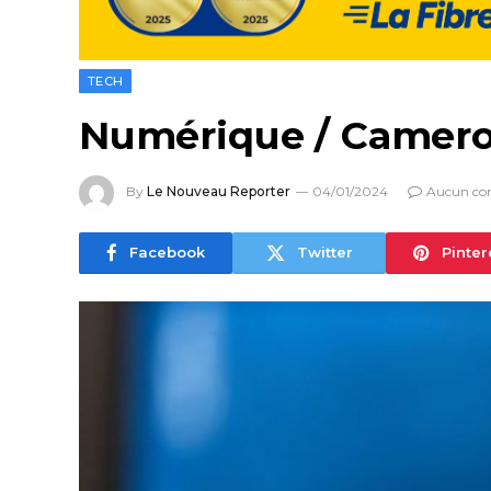
TECH
Numérique / Camerou
By
Le Nouveau Reporter
04/01/2024
Aucun co
Facebook
Twitter
Pinter