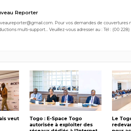
veau Reporter
uveaureporter@gmail.com. Pour vos demandes de couvertures m
ductions multi-support… Veuillez-vous adresser au : Tél : (00 228)
ais veut
Togo : E-Space Togo
Le Togo
autorisée à exploiter des
redeva
réseaux dédiés à l’Internet
pour ac