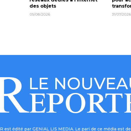
des objets
transf
05/08/2026
31/07/2026
est édité par GENIAL LIS MEDIA. Le pari de ce média est de 