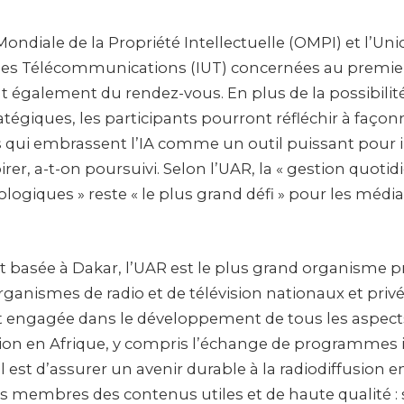
ondiale de la Propriété Intellectuelle (OMPI) et l’Un
des Télécommunications (IUT) concernées au premier
 également du rendez-vous. En plus de la possibilité
atégiques, les participants pourront réfléchir à façonn
s qui embrassent l’IA comme un outil puissant pour 
irer, a-t-on poursuivi. Selon l’UAR, la « gestion quoti
ogiques » reste « le plus grand défi » pour les média
t basée à Dakar, l’UAR est le plus grand organisme p
ganismes de radio et de télévision nationaux et privé
est engagée dans le développement de tous les aspects
usion en Afrique, y compris l’échange de programmes 
al est d’assurer un avenir durable à la radiodiffusion e
s membres des contenus utiles et de haute qualité : s