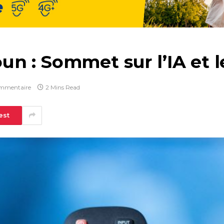
n : Sommet sur l’IA et l
mmentaire
2 Mins Read
est