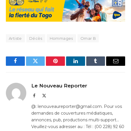
Artiste
Décès
Hommages
Omar B
Facebook
Twitter
Pinterest
LinkedIn
Tumblr
Email
Le Nouveau Reporter
Facebook
X
(Twitter)
@: lenouveaureporter@gmail.com. Pour vos
demandes de couvertures médiatiques,
annonces, pub, productions multi-support…
Veuillez-vous adresser au : Tél : (00 228) 92 60