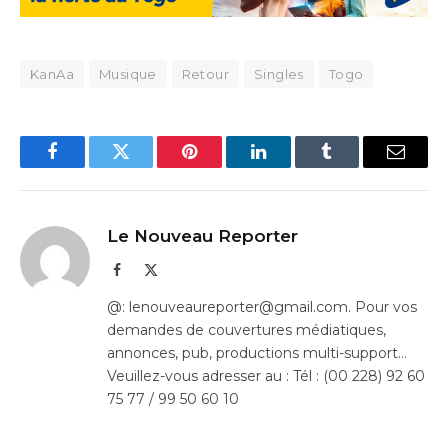
KanAa
Musique
Retour
Singles
Togo
Facebook
Twitter
Pinterest
LinkedIn
Tumblr
Email
Le Nouveau Reporter
Facebook
X
(Twitter)
@: lenouveaureporter@gmail.com. Pour vos
demandes de couvertures médiatiques,
annonces, pub, productions multi-support…
Veuillez-vous adresser au : Tél : (00 228) 92 60
75 77 / 99 50 60 10