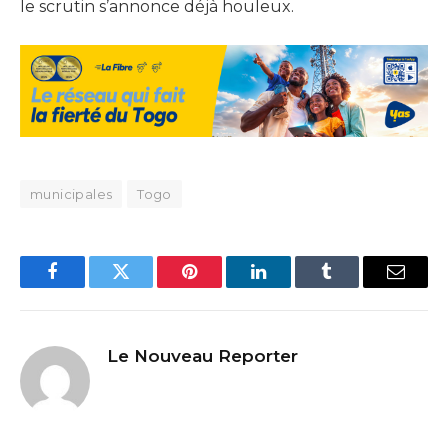
le scrutin s’annonce déjà houleux.
municipales
Togo
Facebook
Twitter
Pinterest
LinkedIn
Tumblr
Email
Le Nouveau Reporter