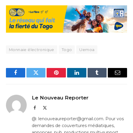
Monnaie électronique
Togo
Uemoa
Facebook
Twitter
Pinterest
LinkedIn
Tumblr
Email
Le Nouveau Reporter
Facebook
X
(Twitter)
@: lenouveaureporter@gmail.com. Pour vos
demandes de couvertures médiatiques,
annonces, pub, productions multi-support…