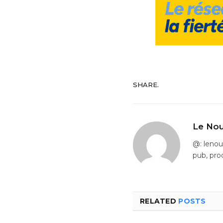
SHARE.
Le Nou
@: leno
pub, pro
RELATED
POSTS