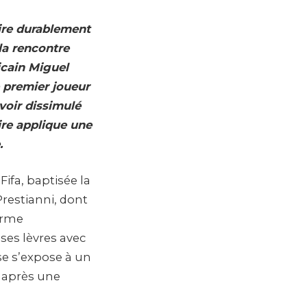
rire durablement
 la rencontre
icain Miguel
e premier joueur
avoir dissimulé
ire applique une
.
ifa, baptisée la
Prestianni, dont
orme
 ses lèvres avec
se s’expose à un
e après une