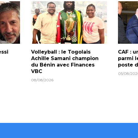
essi
Volleyball : le Togolais
CAF : u
Achille Samani champion
parmi l
du Bénin avec Finances
poste d
VBC
05/08/202
08/08/2026