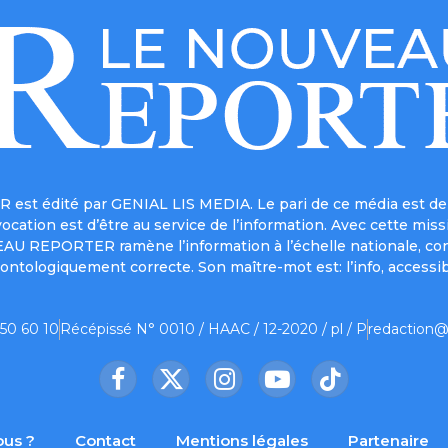
est édité par GENIAL LIS MEDIA. Le pari de ce média est de 
a vocation est d’être au service de l’information. Avec cett
UVEAU REPORTER ramène l’information à l’échelle nationale, co
ontologiquement correcte. Son maître-mot est: l’info, accessib
 50 60 10
Récépissé N° 0010 / HAAC / 12-2020 / pl / P
redaction@
Facebook
X
Instagram
YouTube
TikTok
(Twitter)
us ?
Contact
Mentions légales
Partenaire