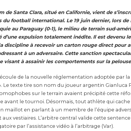
m de Santa Clara, situé en Californie, vient de s’insc
 du football international. Le 19 juin dernier, lors de
quie au Paraguay (0-1), le milieu de terrain sud-amér
 d’une expulsion totalement inédite. Il est devenu l
 la discipline à recevoir un carton rouge direct pour 
’adressant à un adversaire. Cette sanction spectacula
te visant à assainir les comportements sur la pelouse
écoule de la nouvelle réglementation adoptée par la F
 ». Le texte tire son nom du joueur argentin Gianluca 
omophobes sur le terrain avaient précipité cette réf
ste avant le tournoi. Désormais, tout athlète qui cache
n maillot en parlant à un membre de l’équipe adver
aux vestiaires. L’arbitre central valide cette sentenc
gatoire par l’assistance vidéo à l’arbitrage (Var).