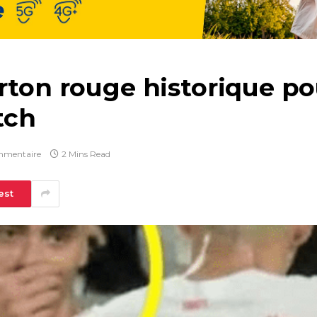
rton rouge historique p
tch
mmentaire
2 Mins Read
est