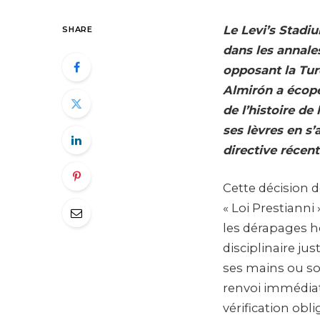
Le Levi’s Stadiu
SHARE
dans les annales
opposant la Tur
Almirón a écopé
de l’histoire de
ses lèvres en s
directive récen
Cette décision d
« Loi Prestianni
les dérapages h
disciplinaire ju
ses mains ou so
renvoi immédiat 
vérification obli