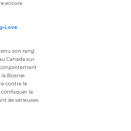
ère encore
ng-Love
tenu son rang.
e au Canada sur
s conjointement
 la Bosnie-
e contre le
 confisquer la
ant de sérieuses