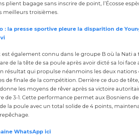
iens plient bagage sans inscrire de point, l’Écosse esp
s meilleurs troisièmes.
 : la presse sportive pleure la disparition de You
vi
st également connu dans le groupe B où la Nati a 
re de la tête de sa poule après avoir dicté sa loi fac
, un résultat qui propulse néanmoins les deux nation
es de finale de la compétition. Derrière ce duo de tête,
onne les moyens de rêver après sa victoire autoritair
ore de 3-1. Cette performance permet aux Bosniens de
de la poule avec un total solide de 4 points, mainten
 repêchage.
haîne WhatsApp ici