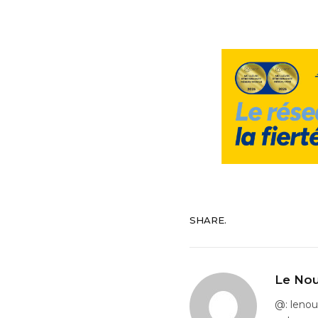
SHARE.
Le Nou
@: leno