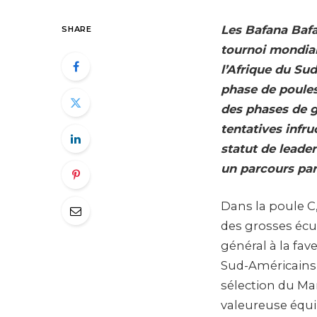
Les Bafana Bafa
SHARE
tournoi mondial
l’Afrique du Su
phase de poules
des phases de g
tentatives infr
statut de leader
un parcours parf
Dans la poule C,
des grosses écu
général à la fav
Sud-Américains d
sélection du Mar
valeureuse équi