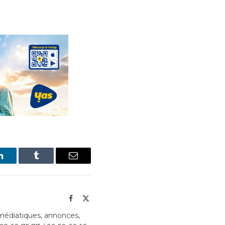
LinkedIn
Tumblr
Email
Facebook
X
(Twitter)
édiatiques, annonces,