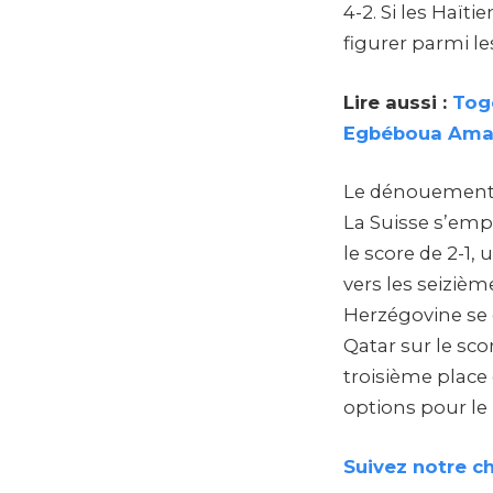
4-2. Si les Haït
figurer parmi le
Lire aussi :
Togo
Egbéboua Ama
Le dénouement e
La Suisse s’empa
le score de 2-1
vers les seizièm
Herzégovine se d
Qatar sur le sc
troisième place 
options pour le
Suivez notre c