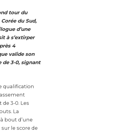
ond tour du
a Corée du Sud,
ilogue d’une
t à s’extirper
près 4
que valide son
e de 3-0, signant
e qualification
classement
t de 3-0. Les
buts. La
t à bout d’une
sur le score de