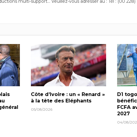
ductions multi-support… Veuillez-vous adresser au : Tél : (00 228)
lais
Côte d’Ivoire : un « Renard »
D1 togo
au
à la tête des Eléphants
bénéfic
général
FCFA av
05/08/2026
2027
04/08/202