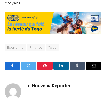
citoyens.
Economie
Finance
Togo
Facebook
Twitter
Pinterest
LinkedIn
Tumblr
Email
Le Nouveau Reporter