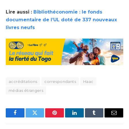
Lire aussi :
Bibliothéconomie : le fonds
documentaire de l’UL doté de 337 nouveaux
livres neufs
accréditations
correspondants
Haac
médias étrangers
Facebook
Twitter
Pinterest
LinkedIn
Tumblr
Email