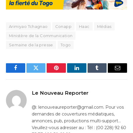
Arimiyao Tchagnao
Conapp
Haac
Médias
Ministère de la Communication
Semaine de la presse
Togo
Facebook
Twitter
Pinterest
LinkedIn
Tumblr
Email
Le Nouveau Reporter
@: lenouveaureporter@gmail.com. Pour vos
demandes de couvertures médiatiques,
annonces, pub, productions multi-support…
Veuillez-vous adresser au : Tél : (00 228) 92 60