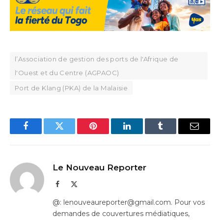
l’Association de gestion des ports de l'Afrique de
l'Ouest et du Centre (AGPAOC)
Port de Klang (PKA) de la Malaisie
Facebook
Twitter
Pinterest
LinkedIn
Tumblr
Email
Le Nouveau Reporter
Facebook
X
(Twitter)
@: lenouveaureporter@gmail.com. Pour vos
demandes de couvertures médiatiques,