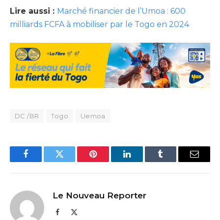
Lire aussi :
Marché financier de l’Umoa : 600
milliards FCFA à mobiliser par le Togo en 2024
DC /BR
Togo
Uemoa
Facebook
Twitter
Pinterest
LinkedIn
Tumblr
Email
Le Nouveau Reporter
Facebook
X